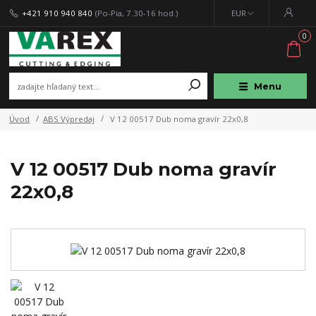
+421 910 940 840
(Po-Pia, 7.30-16 hod.)
EUR
0
Menu
Úvod
ABS Výpredaj
V 12 00517 Dub noma gravír 22x0,8
V 12 00517 Dub noma gravír
22x0,8