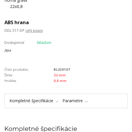
ABS hrana
DDL 517-DP
celý popis
Dostupnosť
Skladom
/
BM
Číslo produktu:
BL230107
Šírka:
22 mm
Hrúbka:
0,8 mm
Kompletné špecifikácie
Parametre
Kompletné špecifikácie