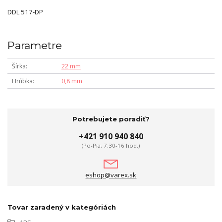
DDL 517-DP
Parametre
Šírka
22 mm
Hrúbka
0,8 mm
Potrebujete poradiť?
+421 910 940 840
(Po-Pia, 7.30-16 hod.)
eshop@varex.sk
Tovar zaradený v kategóriách