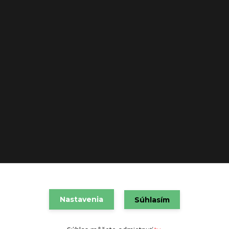
VAREX SLOVAKIA s.r.o. 2021
Nastavenia
Súhlasím
Vytvorené na
Eshop-rychlo.sk