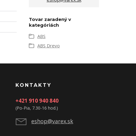
Tovar zaradený v
kategóriách
ABS
ABS Drevo
KONTAKTY
+421 910 940 840
(Po-Pia, 7.30-16 hod.)
eshop@varex.sk