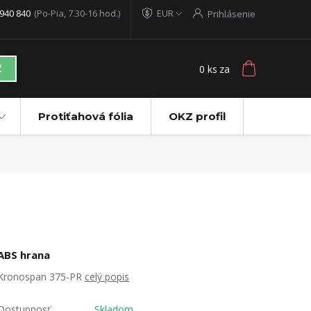
940 840
(Po-Pia, 7.30-16 hod.)
EUR
Prihlásenie
0
ks
za
ť
Protiťahová fólia
OKZ profil
ABS hrana
Kronospan 375-PR
celý popis
Dostupnosť
Skladom