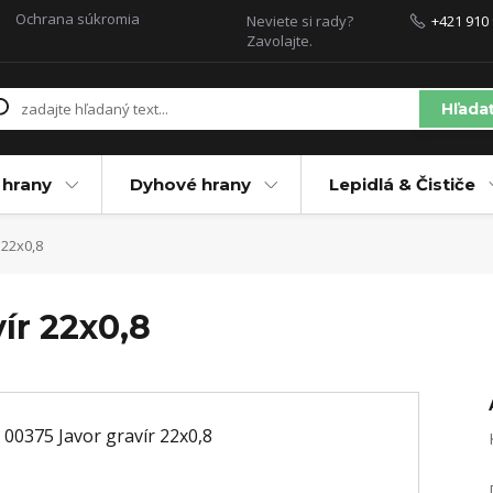
Ochrana súkromia
Neviete si rady?
+421 910 
Zavolajte.
Hľada
 hrany
Dyhové hrany
Lepidlá & Čističe
 22x0,8
ír 22x0,8