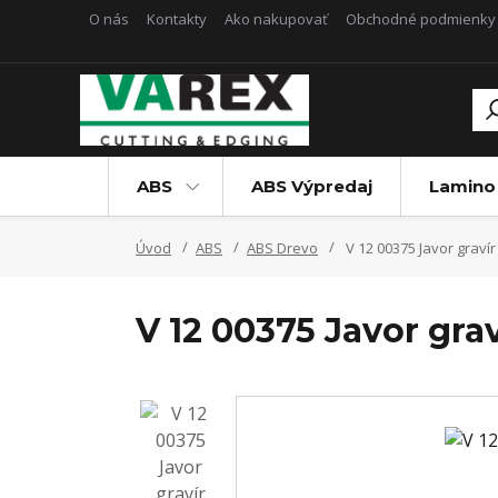
O nás
Kontakty
Ako nakupovať
Obchodné podmienky
ABS
ABS Výpredaj
Lamino
Úvod
ABS
ABS Drevo
V 12 00375 Javor gravír
V 12 00375 Javor grav