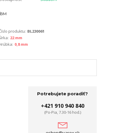
BM
Číslo produktu:
BL230061
Šírka:
22 mm
Hrúbka:
0,8 mm
Potrebujete poradiť?
+421 910 940 840
(Po-Pia, 7.30-16 hod.)
eshop@varex.sk