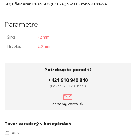
SM; Pfleiderer 11026-MS(U1026); Swiss Krono K101-NA
Parametre
Šírka
42 mm
Hrúbka
2,0 mm
Potrebujete poradiť?
+421 910 940 840
(Po-Pia, 7.30-16 hod.)
eshop@varex.sk
Tovar zaradený v kategóriách
ABS