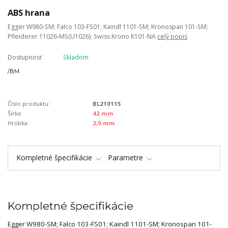
ABS hrana
Egger W980-SM; Falco 103-FS01; Kaindl 1101-SM; Kronospan 101-SM;
Pfleiderer 11026-MS(U1026); Swiss Krono K101-NA
celý popis
Dostupnosť
Skladom
/
BM
Číslo produktu:
BL210115
Šírka:
42 mm
Hrúbka:
2,0 mm
Kompletné špecifikácie
Parametre
Kompletné špecifikácie
Egger W980-SM; Falco 103-FS01; Kaindl 1101-SM; Kronospan 101-