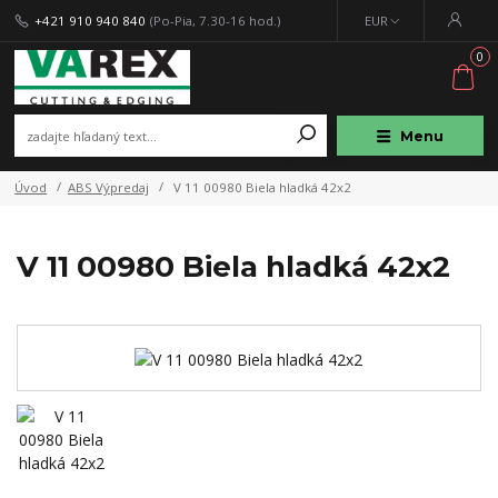
+421 910 940 840
(Po-Pia, 7.30-16 hod.)
EUR
0
Menu
Úvod
ABS Výpredaj
V 11 00980 Biela hladká 42x2
V 11 00980 Biela hladká 42x2