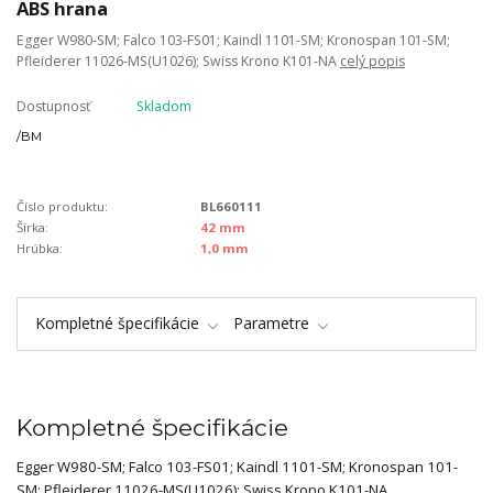
ABS hrana
Egger W980-SM; Falco 103-FS01; Kaindl 1101-SM; Kronospan 101-SM;
Pfleiderer 11026-MS(U1026); Swiss Krono K101-NA
celý popis
Dostupnosť
Skladom
/
BM
Číslo produktu:
BL660111
Šírka:
42 mm
Hrúbka:
1,0 mm
Kompletné špecifikácie
Parametre
Kompletné špecifikácie
Egger W980-SM; Falco 103-FS01; Kaindl 1101-SM; Kronospan 101-
SM; Pfleiderer 11026-MS(U1026); Swiss Krono K101-NA