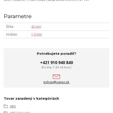
Parametre
Šírka
42 mm
Hrúbka
1,0 mm
Potrebujete poradiť?
+421 910 940 840
(Po-Pia, 7.30-16 hod.)
eshop@varex.sk
Tovar zaradený v kategóriách
ABS
ABS Výpredaj