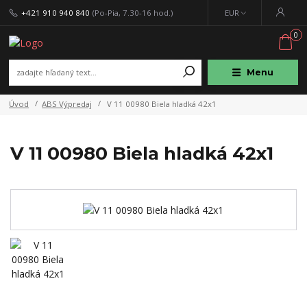
+421 910 940 840
(Po-Pia, 7.30-16 hod.)
EUR
0
Menu
Úvod
ABS Výpredaj
V 11 00980 Biela hladká 42x1
V 11 00980 Biela hladká 42x1