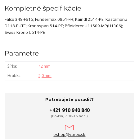
Kompletné špecifikácie
Falco 348-FS15; Fundermax 0851-FH; Kaindl 2514-PE; Kastamonu
D118-BUTE; Kronospan 514-PE; Pfleiderer U11509-MP(U1306);
Swiss Krono U514-PE
Parametre
Šírka
42 mm
Hrúbka
2,0 mm
Potrebujete poradiť?
+421 910 940 840
(Po-Pia, 7.30-16 hod.)
eshop@varex.sk