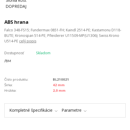
ABS hrana
Falco 348-FS15; Fundermax 0851-FH; Kaindl 2514-PE; Kastamonu D118-
BUTE; Kronospan 514-PE; Pfleiderer U11509-MP(U1306); Swiss Krono
U514-PE
celý popis
Dostupnosť
Skladom
/
BM
Číslo produktu:
BL210021
Šírka:
42 mm
Hrúbka:
2,0 mm
Kompletné špecifikácie
Parametre