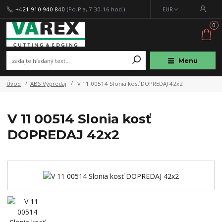
+421 910 940 840
(Po-Pia, 7.30-16 hod.)
EUR
0
Menu
Úvod
ABS Výpredaj
V 11 00514 Slonia kosť DOPREDAJ 42x2
V 11 00514 Slonia kosť
DOPREDAJ 42x2