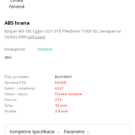
ABS hrana
Byspan 667-TM; Egger U321-ST9; Pfleiderer 17005-SD; Swisspan by
Sorbes 0069
celý popis
Dostupnosť
Skladom
/
BM
Číslo produktu:
BL210047
Výrobca DTD:
EGGER
Dekor - označenie:
U321
Dekor - názov:
Čínska červená
Povrch:
ST9
Šírka:
42 mm
Hrúbka:
2,0 mm
Kompletné špecifikácie
Parametre