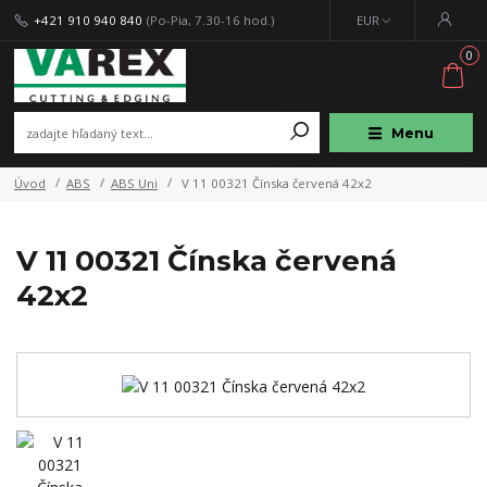
+421 910 940 840
(Po-Pia, 7.30-16 hod.)
EUR
0
Menu
Úvod
ABS
ABS Uni
V 11 00321 Čínska červená 42x2
V 11 00321 Čínska červená
42x2