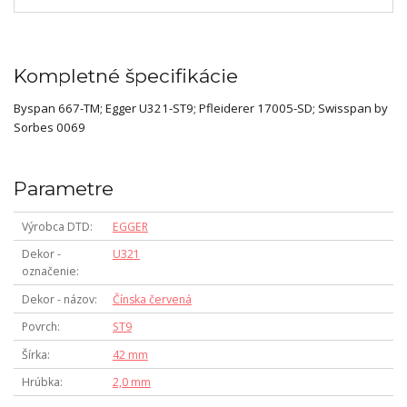
Kompletné špecifikácie
Byspan 667-TM; Egger U321-ST9; Pfleiderer 17005-SD; Swisspan by
Sorbes 0069
Parametre
Výrobca DTD
EGGER
Dekor -
U321
označenie
Dekor - názov
Čínska červená
Povrch
ST9
Šírka
42 mm
Hrúbka
2,0 mm