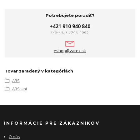
Potrebujete poradiť?
+421 910 940 840
(Po-Pia, 7.30-16 hod.)
eshop@varex.sk
Tovar zaradený v kategóriách
ABS
ABS Uni
INFORMÁCIE PRE ZÁKAZNÍKOV
O nás