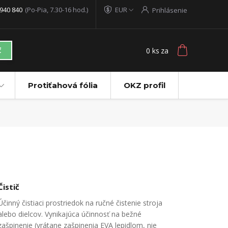
940 840
(Po-Pia, 7.30-16 hod.)
EUR
Prihlásenie
0
ks
za
ť
Protiťahová fólia
OKZ profil
Čistič
Účinný čistiaci prostriedok na ručné čistenie stroja
alebo dielcov. Vynikajúca účinnosť na bežné
zašpinenie (vrátane zašpinenia EVA lepidlom, nie