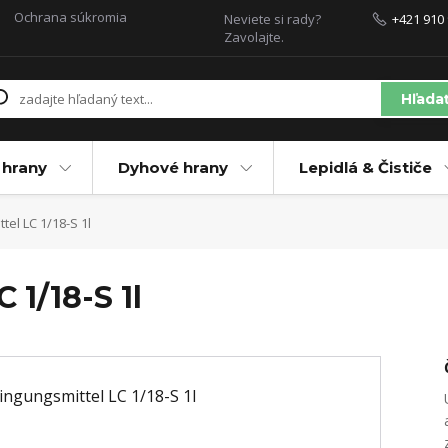
Ochrana súkromia
Neviete si rady?
+421 910 
Zavolajte.
Hľada
 hrany
Dyhové hrany
Lepidlá & Čističe
el LC 1/18-S 1l
 1/18-S 1l