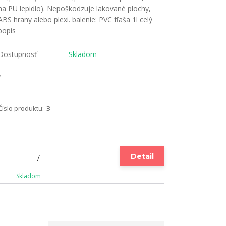
na PU lepidlo). Nepoškodzuje lakované plochy,
ABS hrany alebo plexi. balenie: PVC fľaša 1l
celý
popis
Dostupnosť
Skladom
l
Číslo produktu:
3
Detail
/
l
Skladom