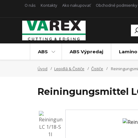
O nás
Kontakty
Ako nakupovať
Obchodné podmienky
ABS
ABS Výpredaj
Lamino
Úvod
Lepidlá & Čističe
Čističe
Reiningungsmitt
Reiningungsmittel LC