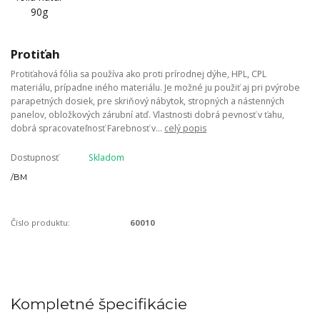
Protiťah
Protiťahová fólia sa používa ako proti prírodnej dýhe, HPL, CPL
materiálu, prípadne iného materiálu. Je možné ju použiť aj pri pvýrobe
parapetných dosiek, pre skriňový nábytok, stropných a nástenných
panelov, obložkových zárubní atď. Vlastnosti dobrá pevnosť v ťahu,
dobrá spracovateľnosť Farebnosť v...
celý popis
Dostupnosť
Skladom
/
BM
Číslo produktu:
60010
Kompletné špecifikácie