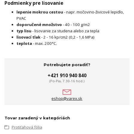
Podmienky pre lisovanie
lepenie mokrou cestou
- napr. močovino-živicové lepidlo,
PVAC
doporučené množstvo
- 40 - 100 g/m2
typ lisu
- lisovanie za studena alebo za tepla
lisovací tlak
- 2 - 16 kp/cm2 (0,2 - 1,6 MPa)
teplota
- max. 200°C.
Potrebujete poradiť?
+421 910 940 840
(Po-Pia, 7.30-16 hod.)
eshop@varex.sk
Tovar zaradený v kategóriách
Protiťahová fólia