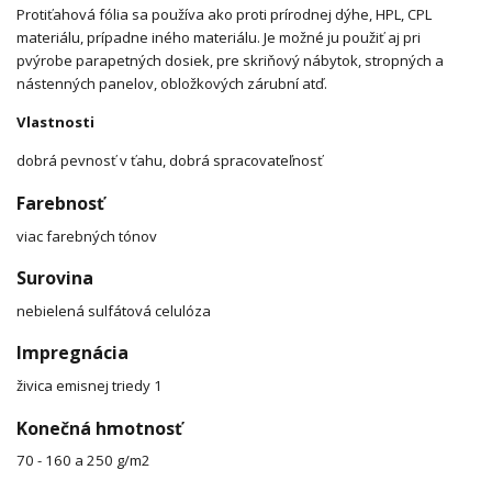
Protiťahová fólia sa používa ako proti prírodnej dýhe, HPL, CPL
materiálu, prípadne iného materiálu. Je možné ju použiť aj pri
pvýrobe parapetných dosiek, pre skriňový nábytok, stropných a
nástenných panelov, obložkových zárubní atď.
Vlastnosti
dobrá pevnosť v ťahu, dobrá spracovateľnosť
Farebnosť
viac farebných tónov
Surovina
nebielená sulfátová celulóza
Impregnácia
živica emisnej triedy 1
Konečná hmotnosť
70 - 160 a 250 g/m2