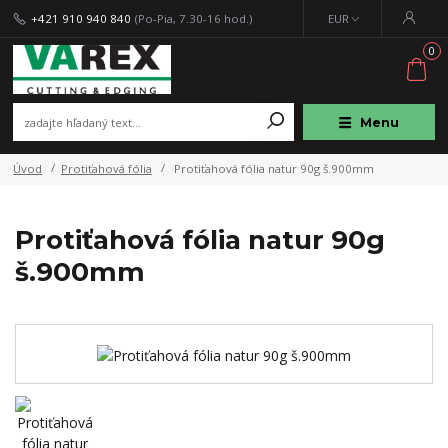
+421 910 940 840
(Po-Pia, 7.30-16 hod.)
EUR
0
Menu
Úvod
Protiťahová fólia
Protiťahová fólia natur 90g š.900mm
Protiťahová fólia natur 90g
š.900mm