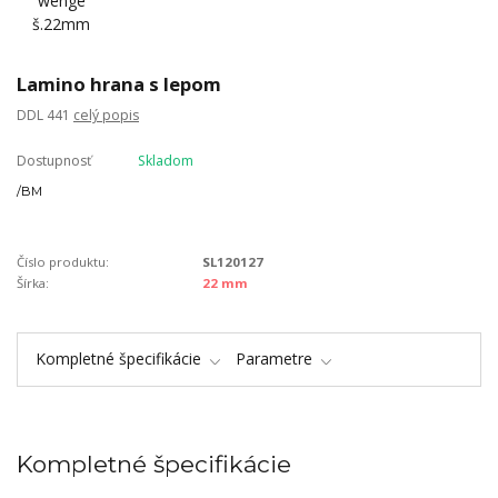
Lamino hrana s lepom
DDL 441
celý popis
Dostupnosť
Skladom
/
BM
Číslo produktu:
SL120127
Šírka:
22 mm
Kompletné špecifikácie
Parametre
Kompletné špecifikácie