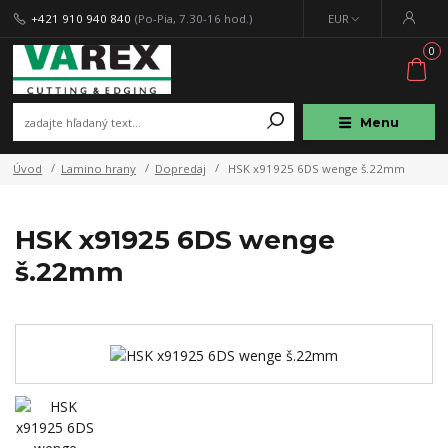
+421 910 940 840
(Po-Pia, 7.30-16 hod.)
EUR
0
Menu
Úvod
Lamino hrany
Dopredaj
HSK x91925 6DS wenge š.22mm
HSK x91925 6DS wenge
š.22mm