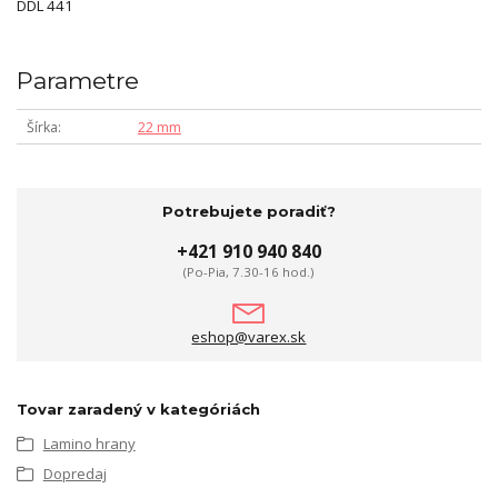
DDL 441
Parametre
Šírka
22 mm
Potrebujete poradiť?
+421 910 940 840
(Po-Pia, 7.30-16 hod.)
eshop@varex.sk
Tovar zaradený v kategóriách
Lamino hrany
Dopredaj