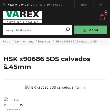
+421 910 940 840
(Po-Pia, 7.30-16 hod.)
EUR
0
Menu
Úvod
Lamino hrany
Dopredaj
HSK x90686 5DS calvados š.45mm
HSK x90686 5DS calvados
š.45mm