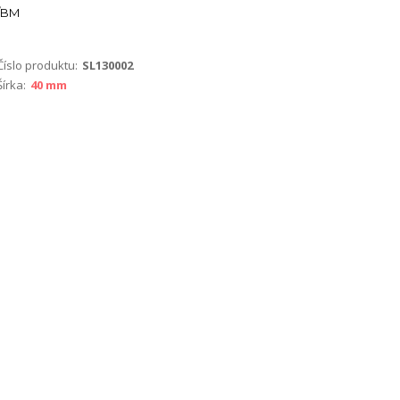
BM
Číslo produktu:
SL130002
Šírka:
40 mm