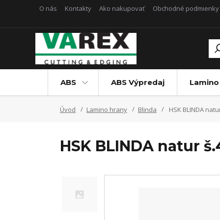
O nás
Kontakty
Ako nakupovať
Obchodné podmienky
ABS
ABS Výpredaj
Lamino
Úvod
Lamino hrany
Blinda
HSK BLINDA natu
HSK BLINDA natur 