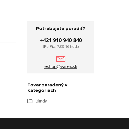
Potrebujete poradiť?
+421 910 940 840
(Po-Pia, 7.30-16 hod.)
eshop@varex.sk
Tovar zaradený v
kategóriách
Blinda