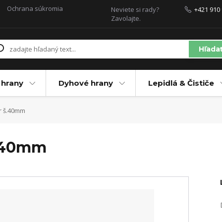
Ochrana súkromia
Neviete si rady?
+421 910 
Zavolajte.
Hľada
 hrany
Dyhové hrany
Lepidlá & Čističe
r š.40mm
š.40mm