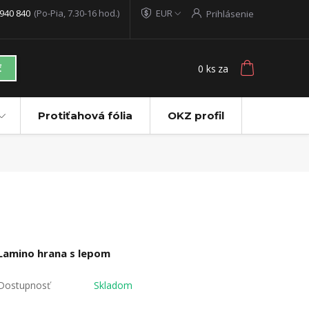
940 840
(Po-Pia, 7.30-16 hod.)
EUR
Prihlásenie
0
ks
za
ť
Protiťahová fólia
OKZ profil
Lamino hrana s lepom
Dostupnosť
Skladom