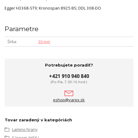
Egger H3368-ST9; Kronospan 8925 BS; DDL 308-DO
Parametre
Šírka
30 mm
Potrebujete poradiť?
+421 910 940 840
(Po-Pia, 7.30-16 hod.)
eshop@varex.sk
Tovar zaradený v kategóriách
Lamino hrany
S lepom /HSK/