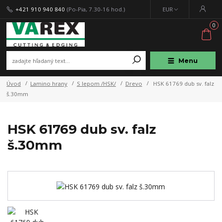
+421 910 940 840
(Po-Pia, 7.30-16 hod.)
EUR
0
Menu
Úvod
Lamino hrany
S lepom /HSK/
Drevo
HSK 61769 dub sv. falz
š.30mm
HSK 61769 dub sv. falz
š.30mm