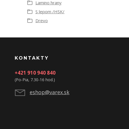
Lamino hrany
S lepom /HSK/
Drevo
KONTAKTY
+421 910 940 840
(Po-Pia, 7.30-16 hod.)
eshop@varex.sk