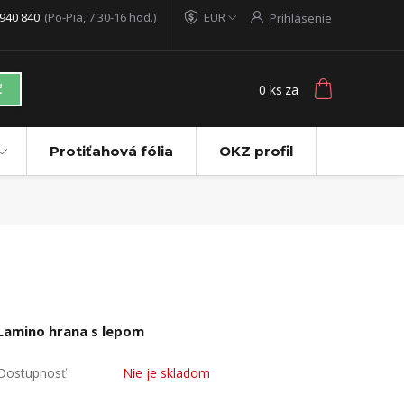
940 840
(Po-Pia, 7.30-16 hod.)
EUR
Prihlásenie
0
ks
za
ť
Protiťahová fólia
OKZ profil
Lamino hrana s lepom
Dostupnosť
Nie je skladom