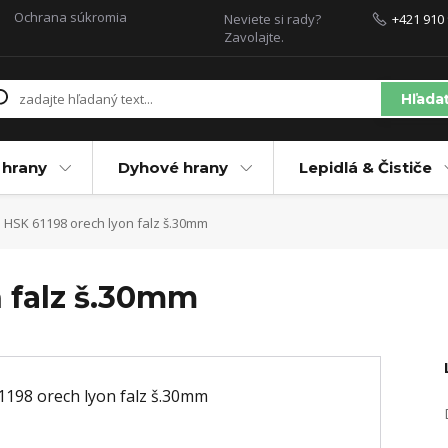
Ochrana súkromia
Neviete si rady?
+421 910 
Zavolajte.
Hľada
 hrany
Dyhové hrany
Lepidlá & Čističe
HSK 61198 orech lyon falz š.30mm
n falz š.30mm