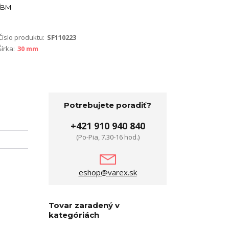
BM
Číslo produktu:
SF110223
Šírka:
30 mm
Potrebujete poradiť?
+421 910 940 840
(Po-Pia, 7.30-16 hod.)
eshop@varex.sk
Tovar zaradený v
kategóriách