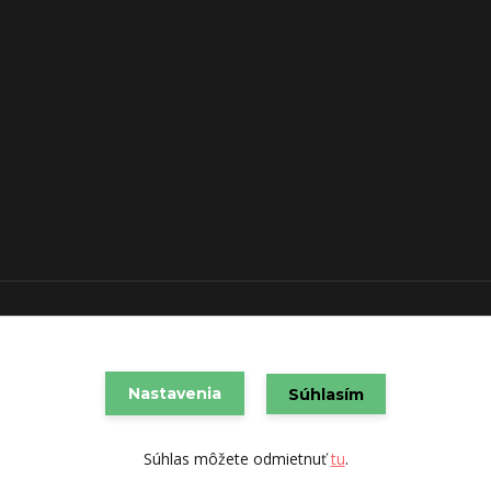
VAREX SLOVAKIA s.r.o. 2021
Vytvorené na
Eshop-rychlo.sk
Nastavenia
Súhlasím
Súhlas môžete odmietnuť
tu
.