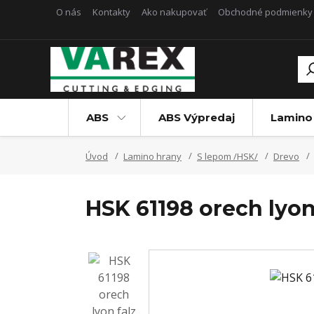
O nás
Kontakty
Ako nakupovať
Obchodné podmienky
ABS
ABS Výpredaj
Lamino
Úvod
Lamino hrany
S lepom /HSK/
Drevo
HSK 61198 orech lyo