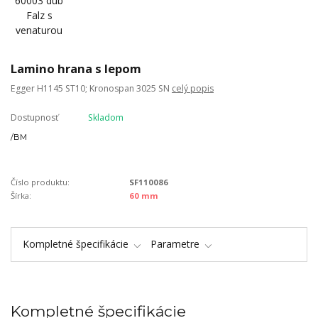
Lamino hrana s lepom
Egger H1145 ST10; Kronospan 3025 SN
celý popis
Dostupnosť
Skladom
/
BM
Číslo produktu:
SF110086
Šírka:
60 mm
Kompletné špecifikácie
Parametre
Kompletné špecifikácie