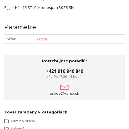
Egger H1145 ST10; Kronospan 3025 SN
Parametre
Šírka
60 mm
Potrebujete poradiť?
+421 910 940 840
(Po-Pia, 7.30-16 hod.)
eshop@varex.sk
Tovar zaradený v kategóriách
Lamino hrany
Falcové