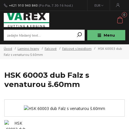
+421 910 940 840
(Po-Pia, 7.30-16 hod.)
EUR
0
Menu
Úvod
Lamino hrany
Falcové
Falcové s lepidlom
HSK 60003 dub
Falz s venaturou š.60mm
HSK 60003 dub Falz s
venaturou š.60mm