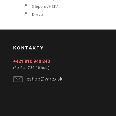
S lepom /HSK/
Drevo
KONTAKTY
+421 910 940 840
(Po-Pia, 7.30-16 hod.)
eshop@varex.sk