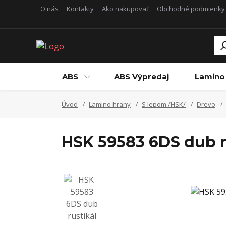
O nás
Kontakty
Ako nakupovať
Obchodné podmienky
ABS
ABS Výpredaj
Lamino
Úvod
Lamino hrany
S lepom /HSK/
Drevo
HSK 59583 6DS dub r