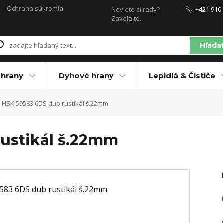
Ochrana súkromia
Neviete si rady?
+421 910 
Zavolajte.
Hľada
 hrany
Dyhové hrany
Lepidlá & Čističe
HSK 59583 6DS dub rustikál š.22mm
ustikál š.22mm
/