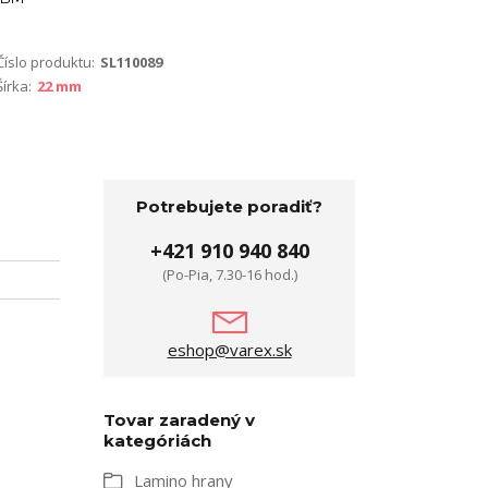
Číslo produktu:
SL110089
Šírka:
22 mm
Potrebujete poradiť?
+421 910 940 840
(Po-Pia, 7.30-16 hod.)
eshop@varex.sk
Tovar zaradený v
kategóriách
Lamino hrany