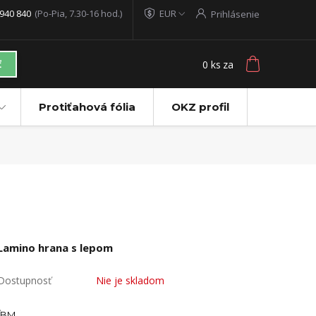
940 840
(Po-Pia, 7.30-16 hod.)
EUR
Prihlásenie
0
ks
za
ť
Protiťahová fólia
OKZ profil
Lamino hrana s lepom
Dostupnosť
Nie je skladom
BM