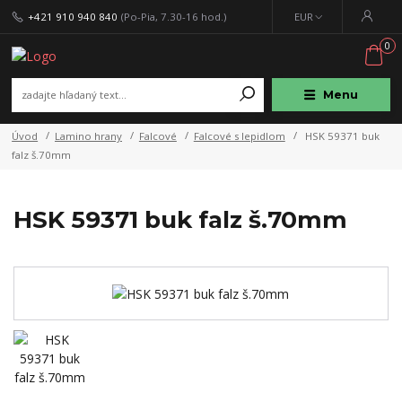
+421 910 940 840
(Po-Pia, 7.30-16 hod.)
EUR
0
Menu
Úvod
Lamino hrany
Falcové
Falcové s lepidlom
HSK 59371 buk
falz š.70mm
HSK 59371 buk falz š.70mm