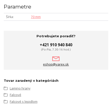
Parametre
Šírka
70 mm
Potrebujete poradiť?
+421 910 940 840
(Po-Pia, 7.30-16 hod.)
eshop@varex.sk
Tovar zaradený v kategóriách
Lamino hrany
Falcové
Falcové s lepidlom