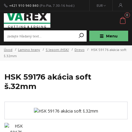
+421 910 940 840
(Po-Pia, 7.30-16 hod.)
EUR
0
Menu
Úvod
Lamino hrany
S lepom /HSK/
Drevo
HSK 59176 akácia soft
š.32mm
HSK 59176 akácia soft
š.32mm