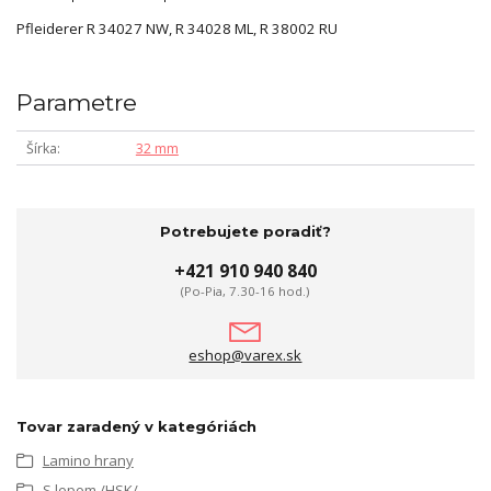
Pfleiderer R 34027 NW, R 34028 ML, R 38002 RU
Parametre
Šírka
32 mm
Potrebujete poradiť?
+421 910 940 840
(Po-Pia, 7.30-16 hod.)
eshop@varex.sk
Tovar zaradený v kategóriách
Lamino hrany
S lepom /HSK/