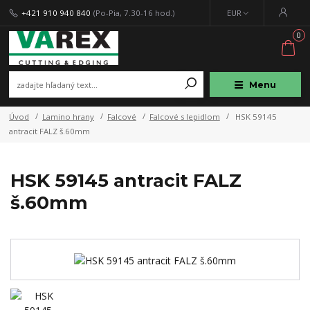
+421 910 940 840
(Po-Pia, 7.30-16 hod.)
EUR
0
Menu
Úvod
Lamino hrany
Falcové
Falcové s lepidlom
HSK 59145
antracit FALZ š.60mm
HSK 59145 antracit FALZ
š.60mm