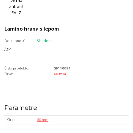
Lamino hrana s lepom
Dostupnosť
Skladom
/
BM
Číslo produktu:
SF110094
Šírka:
60 mm
Parametre
Šírka
60 mm