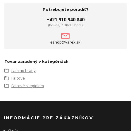
Potrebujete poradiť?
+421 910 940 840
(Po-Pia, 7.30-16 hod.)
eshop@varex.sk
Tovar zaradený v kategóriách
Lamino hrany
Falcové
Falcové s lepidlom
INFORMÁCIE PRE ZÁKAZNÍKOV
O nás