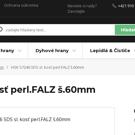
Ochrana súkromia
Neviete si rady?
+421 910 
Zavolajte.
Hľada
 hrany
Dyhové hrany
Lepidlá & Čističe
om
HSK 57246 5DS sl. kosť perl.FALZ š.60mm
osť perl.FALZ š.60mm