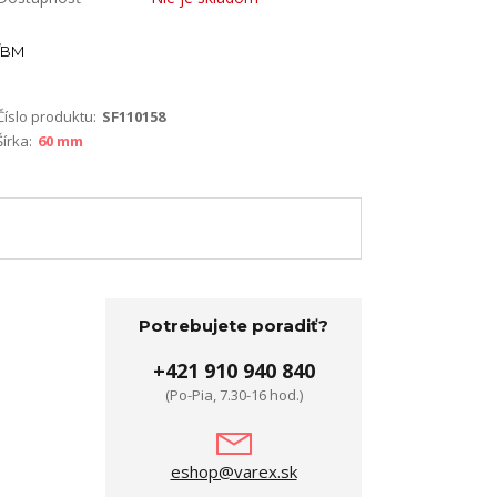
BM
Číslo produktu:
SF110158
Šírka:
60 mm
Potrebujete poradiť?
+421 910 940 840
(Po-Pia, 7.30-16 hod.)
eshop@varex.sk