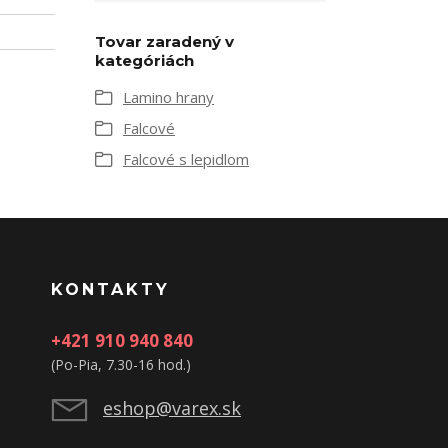
Tovar zaradený v
kategóriách
Lamino hrany
Falcové
Falcové s lepidlom
KONTAKTY
+421 910 940 840
(Po-Pia, 7.30-16 hod.)
eshop@varex.sk