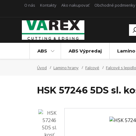
O nás
Kontakty
Ako nakupovať
Obchodné podmienky
ABS
ABS Výpredaj
Lamino
Úvod
Lamino hrany
Falcové
Falcové s lepidl
HSK 57246 5DS sl. k