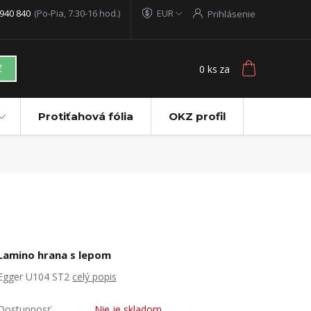
940 840
(Po-Pia, 7.30-16 hod.)
EUR
Prihlásenie
0
ks
za
ť
Protiťahová fólia
OKZ profil
Lamino hrana s lepom
Egger U104 ST2
celý popis
Dostupnosť
Nie je skladom