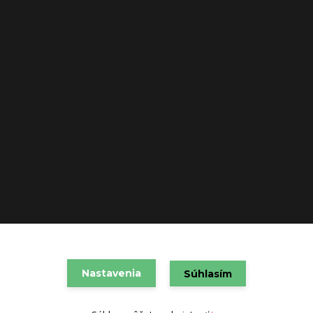
Nastavenia
VAREX SLOVAKIA s.r.o. 2021
Súhlasím
Vytvorené na
Eshop-rychlo.sk