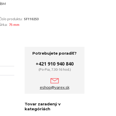
BM
Číslo produktu:
SF110253
Šírka:
75 mm
Potrebujete poradiť?
+421 910 940 840
(Po-Pia, 7.30-16 hod.)
eshop@varex.sk
Tovar zaradený v
kategóriách