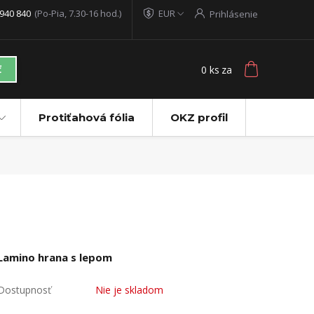
940 840
(Po-Pia, 7.30-16 hod.)
EUR
Prihlásenie
0
ks
za
ť
Protiťahová fólia
OKZ profil
Lamino hrana s lepom
Dostupnosť
Nie je skladom