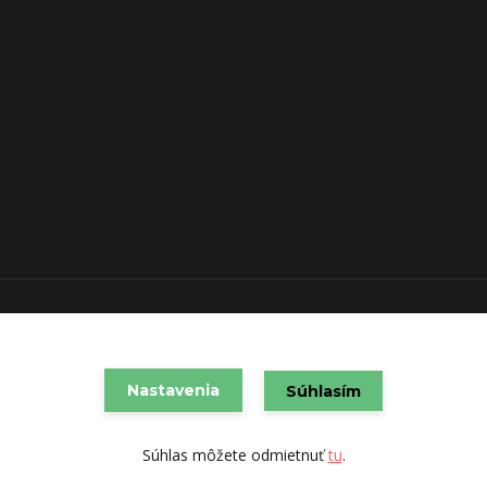
VAREX SLOVAKIA s.r.o. 2021
Vytvorené na
Eshop-rychlo.sk
Nastavenia
Súhlasím
Súhlas môžete odmietnuť
tu
.