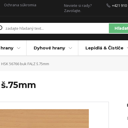
Ochrana súkromia
Neviete si rady?
+421 910 
Zavolajte.
Hľada
 hrany
Dyhové hrany
Lepidlá & Čističe
HSK 56766 buk FALZ š.75mm
 š.75mm