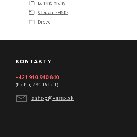
Lamino hrany
S lepom /HSK/
Drevo
KONTAKTY
+421 910 940 840
(Po-Pia, 7.30-16 hod.)
eshop@varex.sk