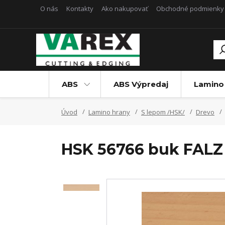
O nás
Kontakty
Ako nakupovať
Obchodné podmienky
ABS
ABS Výpredaj
Lamino
Úvod
Lamino hrany
S lepom /HSK/
Drevo
HSK 56766 buk FALZ