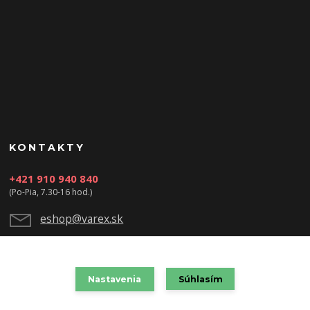
KONTAKTY
+421 910 940 840
(Po-Pia, 7.30-16 hod.)
eshop@varex.sk
Nastavenia
Súhlasím
VAREX SLOVAKIA s.r.o. 2021