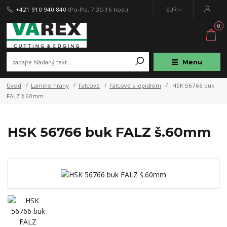
+421 910 940 840
(Po-Pia, 7.30-16 hod.)
EUR
0
Menu
Úvod
Lamino hrany
Falcové
Falcové s lepidlom
HSK 56766 buk
FALZ š.60mm
HSK 56766 buk FALZ š.60mm