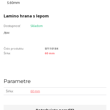
Lamino hrana s lepom
Dostupnosť
Skladom
/
BM
Číslo produktu:
SF110184
Šírka:
60 mm
Parametre
Šírka
60 mm
Potrebujete poradiť?