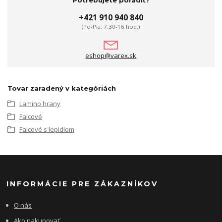
+421 910 940 840
(Po-Pia, 7.30-16 hod.)
eshop@varex.sk
Tovar zaradený v kategóriách
Lamino hrany
Falcové
Falcové s lepidlom
INFORMÁCIE PRE ZÁKAZNÍKOV
O nás
Ako nakupovať