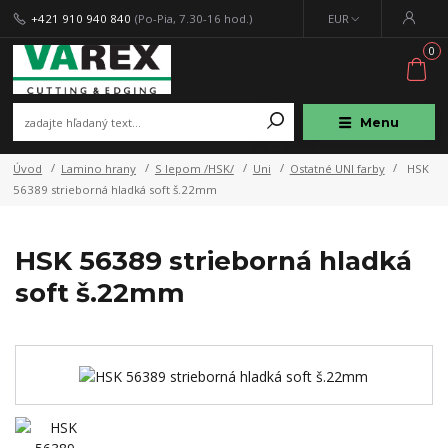
+421 910 940 840
(Po-Pia, 7.30-16 hod.)
EUR
0
Menu
Úvod
Lamino hrany
S lepom /HSK/
Uni
Ostatné UNI farby
HSK
56389 strieborná hladká soft š.22mm
HSK 56389 strieborná hladká
soft š.22mm