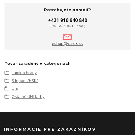
Potrebujete poradiť?
+421 910 940 840
(Po-Pia, 7.30-16 hod.)
eshop@varex.sk
Tovar zaradený v kategóriách
Lamino hrany
S lepom /HSK/
Uni
Ostatné UNI farby
INFORMÁCIE PRE ZÁKAZNÍKOV