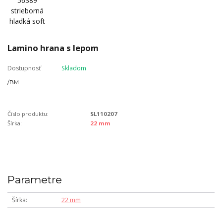
Lamino hrana s lepom
Dostupnosť
Skladom
/
BM
Číslo produktu:
SL110207
Šírka:
22 mm
Parametre
Šírka
22 mm