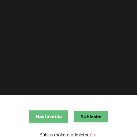
VAREX SLOVAKIA s.r.o. 2021
Vytvorené na
Eshop-rychlo.sk
Nastavenia
Súhlasím
Súhlas môžete odmietnuť
tu
.