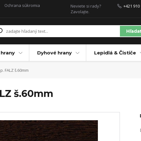
Ochrana súkromia
Neviete si rady?
+421 910 
Zavolajte.
Hľada
 hrany
Dyhové hrany
Lepidlá & Čističe
p. FALZ š.60mm
ALZ š.60mm