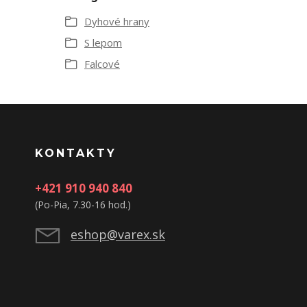
Dyhové hrany
S lepom
Falcové
KONTAKTY
+421 910 940 840
(Po-Pia, 7.30-16 hod.)
eshop@varex.sk