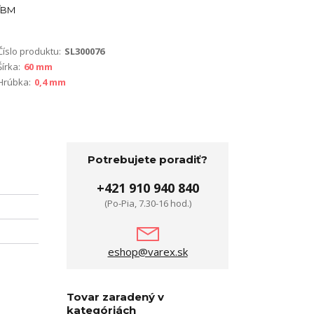
BM
Číslo produktu:
SL300076
Šírka:
60 mm
Hrúbka:
0,4 mm
Potrebujete poradiť?
+421 910 940 840
(Po-Pia, 7.30-16 hod.)
eshop@varex.sk
Tovar zaradený v
kategóriách