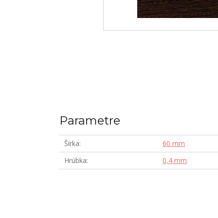
Parametre
Šírka
60 mm
Hrúbka
0,4 mm