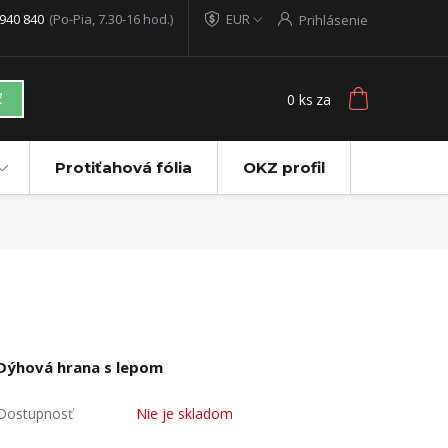
940 840
(Po-Pia, 7.30-16 hod.)
EUR
Prihlásenie
0
ks
za
ť
Protiťahová fólia
OKZ profil
Dýhová hrana s lepom
Dostupnosť
Nie je skladom