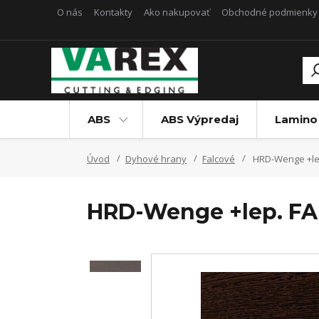
O nás
Kontakty
Ako nakupovať
Obchodné podmienky
ABS
ABS Výpredaj
Lamino
Úvod
Dyhové hrany
Falcové
HRD-Wenge +le
HRD-Wenge +lep. F