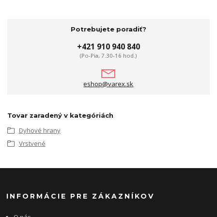
Potrebujete poradiť?
+421 910 940 840
(Po-Pia, 7.30-16 hod.)
eshop@varex.sk
Tovar zaradený v kategóriách
Dyhové hrany
Vrstvené
INFORMÁCIE PRE ZÁKAZNÍKOV
O nás