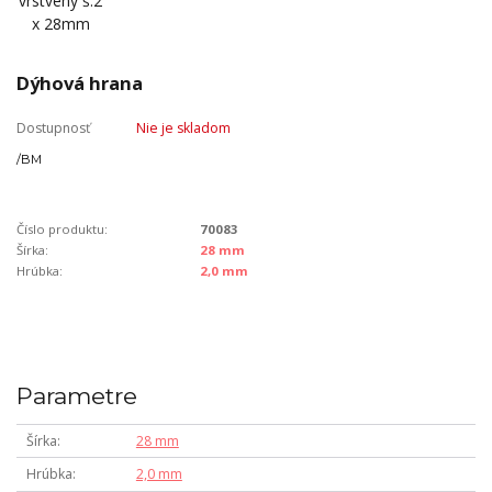
Dýhová hrana
Dostupnosť
Nie je skladom
/
BM
Číslo produktu:
70083
Šírka:
28 mm
Hrúbka:
2,0 mm
Parametre
Šírka
28 mm
Hrúbka
2,0 mm