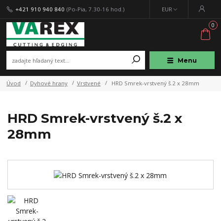
+421 910 940 840
(Po-Pia, 7.30-16 hod.)
EUR
0
Menu
Úvod
Dyhové hrany
Vrstvené
HRD Smrek-vrstvený š.2 x 28mm
HRD Smrek-vrstvený š.2 x
28mm