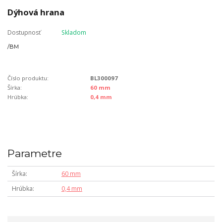
Dýhová hrana
Dostupnosť
Skladom
/
BM
Číslo produktu:
BL300097
Šírka:
60 mm
Hrúbka:
0,4 mm
Parametre
Šírka
60 mm
Hrúbka
0,4 mm