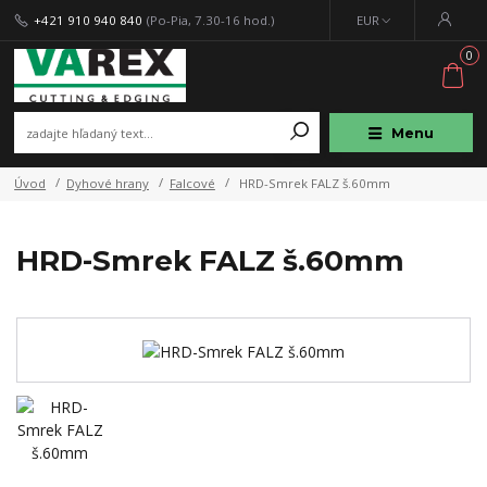
+421 910 940 840
(Po-Pia, 7.30-16 hod.)
EUR
0
Menu
Úvod
Dyhové hrany
Falcové
HRD-Smrek FALZ š.60mm
HRD-Smrek FALZ š.60mm