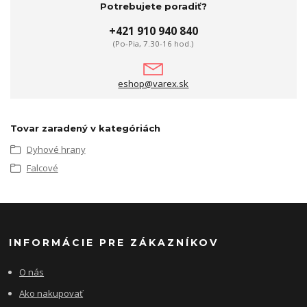
Potrebujete poradiť?
+421 910 940 840
(Po-Pia, 7.30-16 hod.)
eshop@varex.sk
Tovar zaradený v kategóriách
Dyhové hrany
Falcové
INFORMÁCIE PRE ZÁKAZNÍKOV
O nás
Ako nakupovať