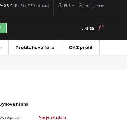
940 840
(Po-Pia, 7.30-16 hod.)
EUR
Prihlásenie
0
ks
za
ť
Protiťahová fólia
OKZ profil
Dýhová hrana
Dostupnosť
Nie je skladom