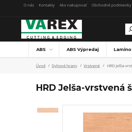
O nás
Kontakty
Ako nakupovať
Obchodné podmienky
ABS
ABS Výpredaj
Lamino
Úvod
Dyhové hrany
Vrstvené
HRD Jelša-vrs
HRD Jelša-vrstvená 