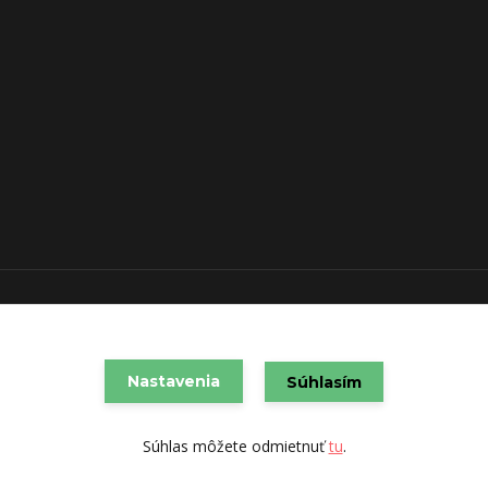
VAREX SLOVAKIA s.r.o. 2021
Vytvorené na
Eshop-rychlo.sk
Nastavenia
Súhlasím
Súhlas môžete odmietnuť
tu
.