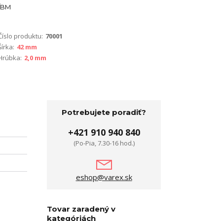
BM
Číslo produktu:
70001
Šírka:
42 mm
Hrúbka:
2,0 mm
Potrebujete poradiť?
+421 910 940 840
(Po-Pia, 7.30-16 hod.)
eshop@varex.sk
Tovar zaradený v
kategóriách