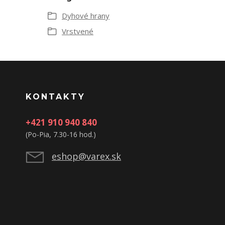
Dyhové hrany
Vrstvené
KONTAKTY
+421 910 940 840
(Po-Pia, 7.30-16 hod.)
eshop@varex.sk