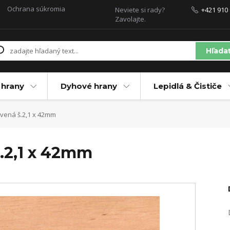
Ochrana súkromia
Neviete si rady?
+421 910 
Zavolajte.
Hľada
 hrany
Dyhové hrany
Lepidlá & Čističe
tvená š.2,1 x 42mm
š.2,1 x 42mm