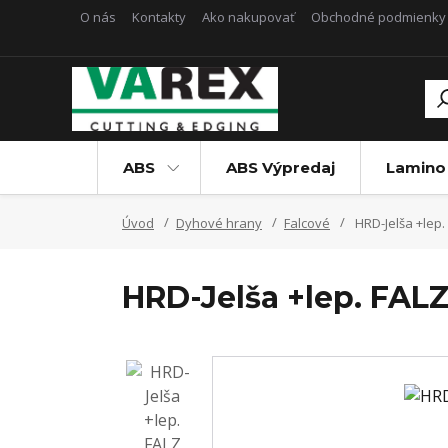
O nás
Kontakty
Ako nakupovať
Obchodné podmienky
ABS
ABS Výpredaj
Lamino
Úvod
Dyhové hrany
Falcové
HRD-Jelša +lep.
HRD-Jelša +lep. FAL