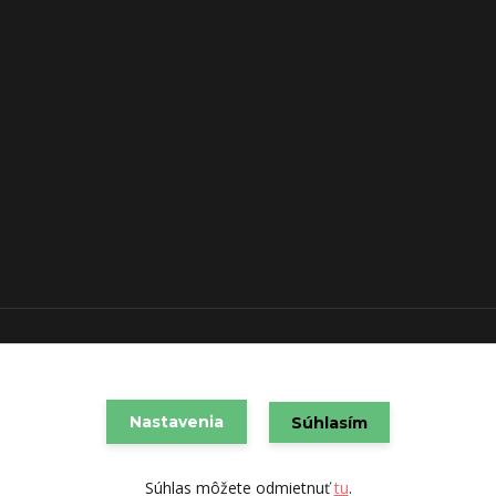
VAREX SLOVAKIA s.r.o. 2021
Vytvorené na
Eshop-rychlo.sk
Nastavenia
Súhlasím
Súhlas môžete odmietnuť
tu
.