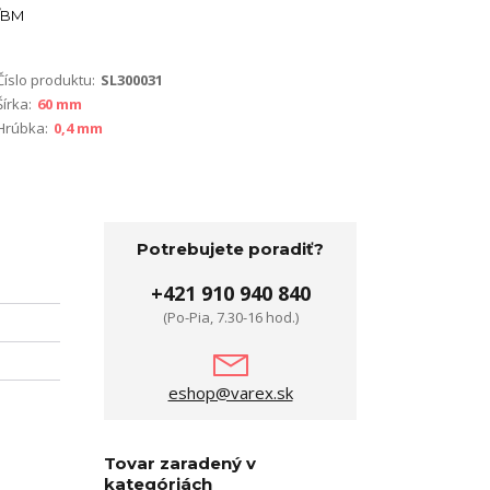
BM
Číslo produktu:
SL300031
Šírka:
60 mm
Hrúbka:
0,4 mm
Potrebujete poradiť?
+421 910 940 840
(Po-Pia, 7.30-16 hod.)
eshop@varex.sk
Tovar zaradený v
kategóriách