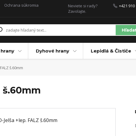
Ochrana súkromia
Neviete si rady?
+421 910 
Zavolajte.
Hľada
 hrany
Dyhové hrany
Lepidlá & Čističe
 FALZ š.60mm
Z š.60mm