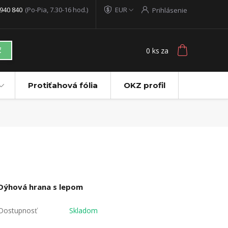
940 840
(Po-Pia, 7.30-16 hod.)
EUR
Prihlásenie
0
ks
za
ť
Protiťahová fólia
OKZ profil
Dýhová hrana s lepom
Dostupnosť
Skladom