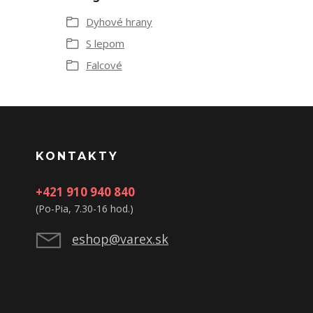
Dyhové hrany
S lepom
Falcové
KONTAKTY
+421 910 940 840
(Po-Pia, 7.30-16 hod.)
eshop@varex.sk