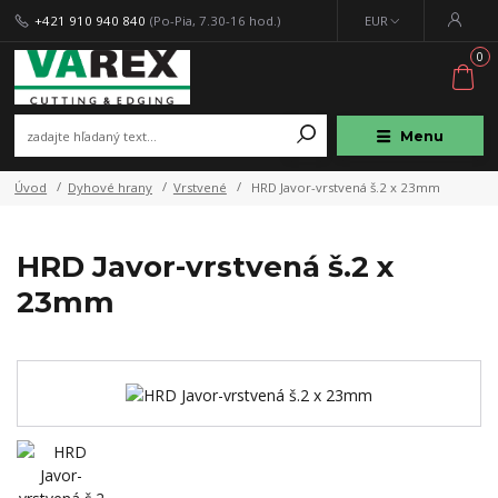
+421 910 940 840
(Po-Pia, 7.30-16 hod.)
EUR
0
Menu
Úvod
Dyhové hrany
Vrstvené
HRD Javor-vrstvená š.2 x 23mm
HRD Javor-vrstvená š.2 x
23mm