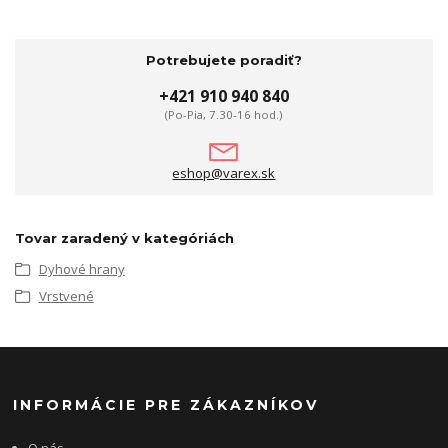
Potrebujete poradiť?
+421 910 940 840
(Po-Pia, 7.30-16 hod.)
eshop@varex.sk
Tovar zaradený v kategóriách
Dyhové hrany
Vrstvené
INFORMÁCIE PRE ZÁKAZNÍKOV
O nás