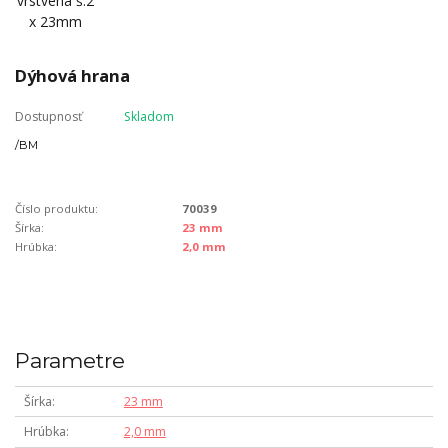
Dýhová hrana
Dostupnosť
Skladom
/
BM
Číslo produktu:
70039
Šírka:
23 mm
Hrúbka:
2,0 mm
Parametre
Šírka
23 mm
Hrúbka
2,0 mm