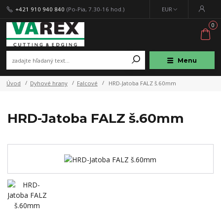
+421 910 940 840
(Po-Pia, 7.30-16 hod.)
EUR
0
Menu
Úvod
Dyhové hrany
Falcové
HRD-Jatoba FALZ š.60mm
HRD-Jatoba FALZ š.60mm