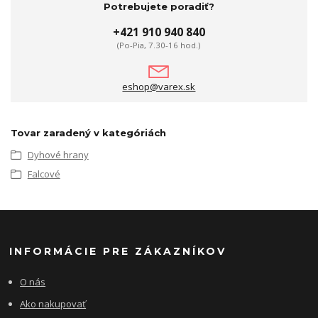
Potrebujete poradiť?
+421 910 940 840
(Po-Pia, 7.30-16 hod.)
eshop@varex.sk
Tovar zaradený v kategóriách
Dyhové hrany
Falcové
INFORMÁCIE PRE ZÁKAZNÍKOV
O nás
Ako nakupovať