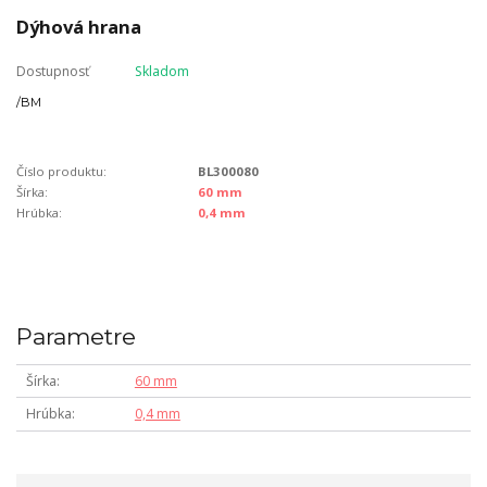
Dýhová hrana
Dostupnosť
Skladom
/
BM
Číslo produktu:
BL300080
Šírka:
60 mm
Hrúbka:
0,4 mm
Parametre
Šírka
60 mm
Hrúbka
0,4 mm