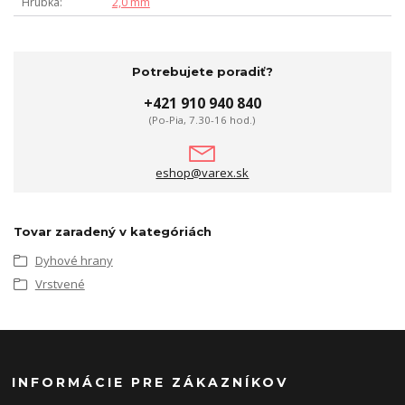
Hrúbka
2,0 mm
Potrebujete poradiť?
+421 910 940 840
(Po-Pia, 7.30-16 hod.)
eshop@varex.sk
Tovar zaradený v kategóriách
Dyhové hrany
Vrstvené
INFORMÁCIE PRE ZÁKAZNÍKOV