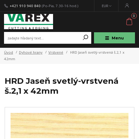
+421 910 940 840
(Po-Pia, 7.30-16 hod.)
EUR
0
Menu
Úvod
Dyhové hrany
Vrstvené
HRD Jaseň svetlý-vrstvená š.2,1 x
42mm
HRD Jaseň svetlý-vrstvená
š.2,1 x 42mm