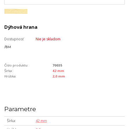
Dýhová hrana
Dostupnosť
Nie je skladom
/
BM
Číslo produktu:
70035
Šírka:
42 mm
Hrúbka:
2,0 mm
Parametre
Šírka
42 mm