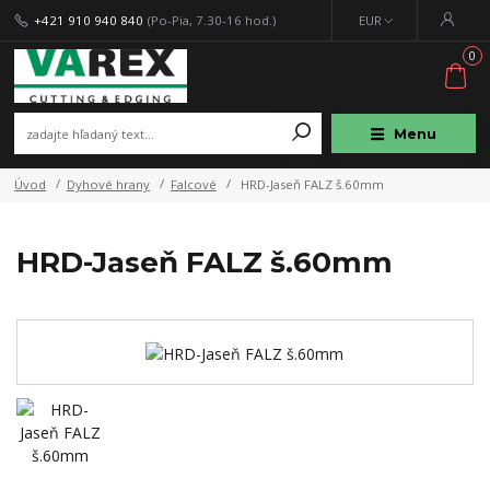
+421 910 940 840
(Po-Pia, 7.30-16 hod.)
EUR
0
Menu
Úvod
Dyhové hrany
Falcové
HRD-Jaseň FALZ š.60mm
HRD-Jaseň FALZ š.60mm