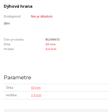
Dýhová hrana
Dostupnosť
Nie je skladom
/
BM
Číslo produktu:
BL300072
Šírka:
60 mm
Hrúbka:
0,4 mm
Parametre
Šírka
60 mm
Hrúbka
0,4 mm