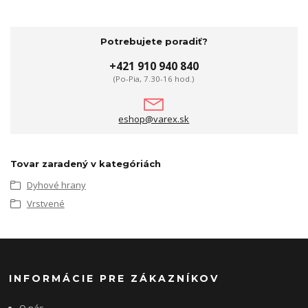
Potrebujete poradiť?
+421 910 940 840
(Po-Pia, 7.30-16 hod.)
eshop@varex.sk
Tovar zaradený v kategóriách
Dyhové hrany
Vrstvené
INFORMÁCIE PRE ZÁKAZNÍKOV
O nás