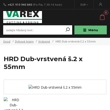
+421 910 940 840
(Po-Pia, 7.30-16 hod.)
EUR
0
Menu
Úvod
Dyhové hrany
Vrstvené
HRD Dub-vrstvená š.2 x 55mm
HRD Dub-vrstvená š.2 x
55mm