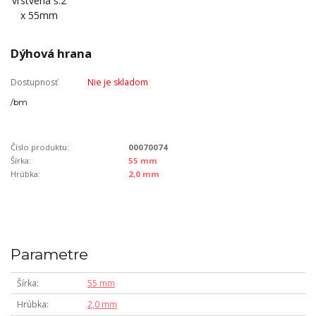
Dýhová hrana
Dostupnosť
Nie je skladom
/
bm
Číslo produktu:
00070074
Šírka:
55 mm
Hrúbka:
2,0 mm
Parametre
Šírka
55 mm
Hrúbka
2,0 mm