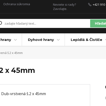
Ochrana súkromia
Neviete si rady?
+421 910 
Zavolajte.
Hľada
 hrany
Dyhové hrany
Lepidlá & Čističe
vená š.2 x 45mm
.2 x 45mm