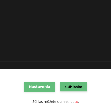
VAREX SLOVAKIA s.r.o. 2021
Vytvorené na
Eshop-rychlo.sk
Nastavenia
Súhlasím
Súhlas môžete odmietnuť
tu
.