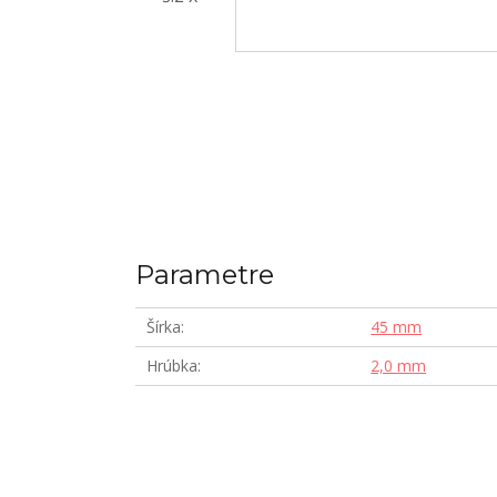
Parametre
Šírka
45 mm
Hrúbka
2,0 mm