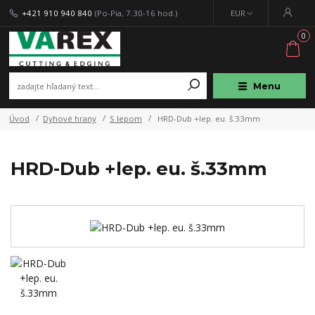
+421 910 940 840
(Po-Pia, 7.30-16 hod.)
EUR
0
Menu
Úvod
Dyhové hrany
S lepom
HRD-Dub +lep. eu. š.33mm
HRD-Dub +lep. eu. š.33mm