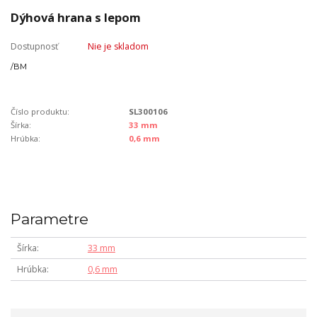
Dýhová hrana s lepom
Dostupnosť
Nie je skladom
/
BM
Číslo produktu:
SL300106
Šírka:
33 mm
Hrúbka:
0,6 mm
Parametre
Šírka
33 mm
Hrúbka
0,6 mm