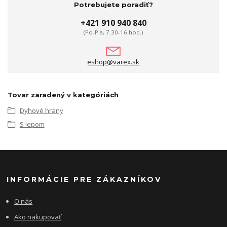
Potrebujete poradiť?
+421 910 940 840
(Po-Pia, 7.30-16 hod.)
eshop@varex.sk
Tovar zaradený v kategóriách
Dyhové hrany
S lepom
INFORMÁCIE PRE ZÁKAZNÍKOV
O nás
Ako nakupovať