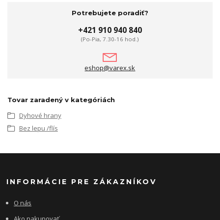
Potrebujete poradiť?
+421 910 940 840
(Po-Pia, 7.30-16 hod.)
eshop@varex.sk
Tovar zaradený v kategóriách
Dyhové hrany
Bez lepu /flís
INFORMÁCIE PRE ZÁKAZNÍKOV
O nás
Ako nakupovať