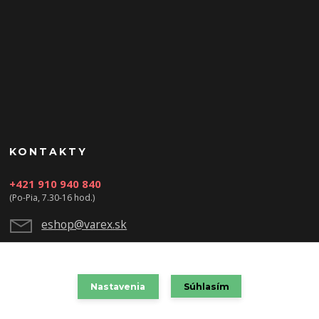
KONTAKTY
+421 910 940 840
(Po-Pia, 7.30-16 hod.)
eshop@varex.sk
Nastavenia
Súhlasím
VAREX SLOVAKIA s.r.o. 2021