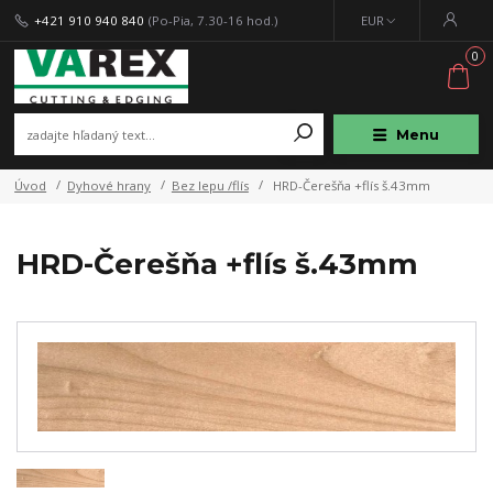
+421 910 940 840
(Po-Pia, 7.30-16 hod.)
EUR
0
Menu
Úvod
Dyhové hrany
Bez lepu /flís
HRD-Čerešňa +flís š.43mm
HRD-Čerešňa +flís š.43mm