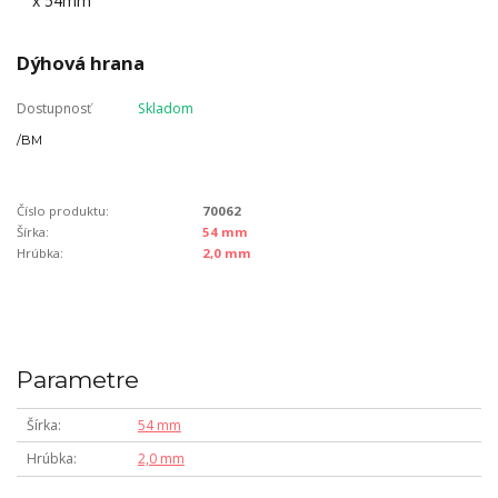
Dýhová hrana
Dostupnosť
Skladom
/
BM
Číslo produktu:
70062
Šírka:
54 mm
Hrúbka:
2,0 mm
Parametre
Šírka
54 mm
Hrúbka
2,0 mm