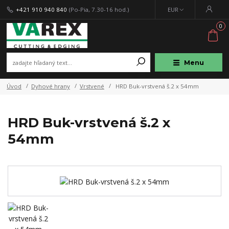
+421 910 940 840
(Po-Pia, 7.30-16 hod.)
EUR
0
Menu
Úvod
Dyhové hrany
Vrstvené
HRD Buk-vrstvená š.2 x 54mm
HRD Buk-vrstvená š.2 x
54mm