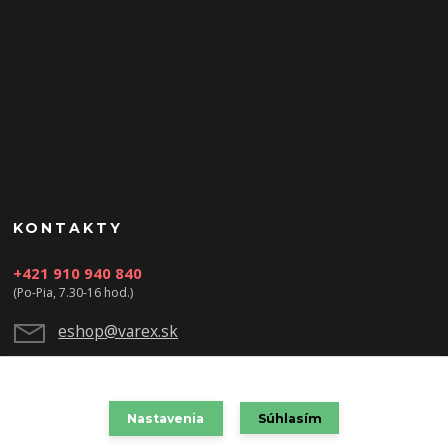
KONTAKTY
+421 910 940 840
(Po-Pia, 7.30-16 hod.)
eshop@varex.sk
Nastavenia
Súhlasím
VAREX SLOVAKIA s.r.o. 2021