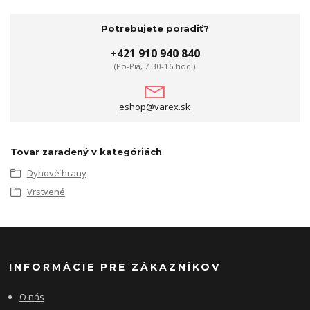
Potrebujete poradiť?
+421 910 940 840
(Po-Pia, 7.30-16 hod.)
eshop@varex.sk
Tovar zaradený v kategóriách
Dyhové hrany
Vrstvené
INFORMÁCIE PRE ZÁKAZNÍKOV
O nás