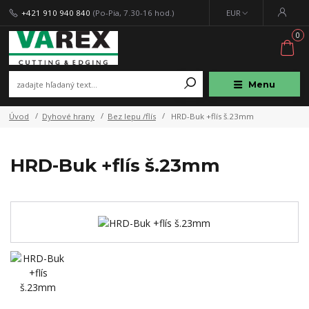
+421 910 940 840
(Po-Pia, 7.30-16 hod.)
EUR
0
Menu
Úvod
Dyhové hrany
Bez lepu /flís
HRD-Buk +flís š.23mm
HRD-Buk +flís š.23mm