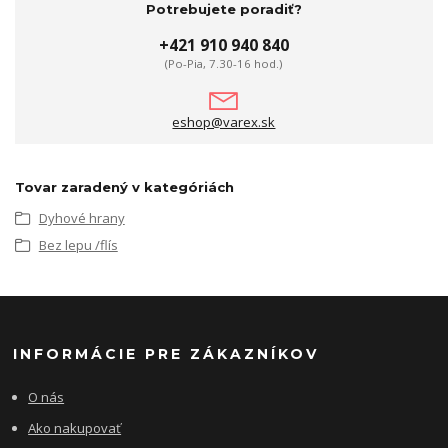
Potrebujete poradiť?
+421 910 940 840
(Po-Pia, 7.30-16 hod.)
eshop@varex.sk
Tovar zaradený v kategóriách
Dyhové hrany
Bez lepu /flís
INFORMÁCIE PRE ZÁKAZNÍKOV
O nás
Ako nakupovať