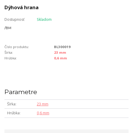
Dýhová hrana
Dostupnosť
Skladom
/
BM
Číslo produktu:
BL300019
Šírka:
23 mm
Hrúbka:
0,6 mm
Parametre
Šírka
23 mm
Hrúbka
0,6 mm