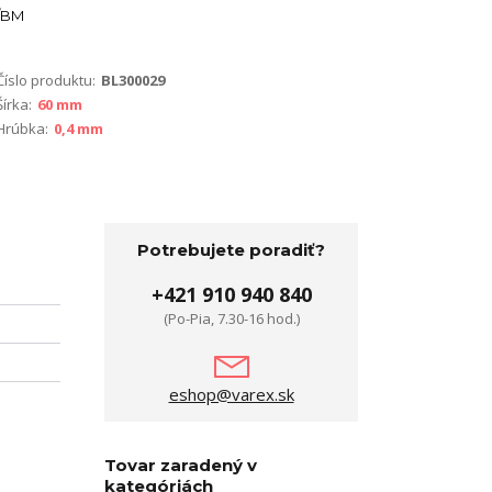
BM
Číslo produktu:
BL300029
Šírka:
60 mm
Hrúbka:
0,4 mm
Potrebujete poradiť?
+421 910 940 840
(Po-Pia, 7.30-16 hod.)
eshop@varex.sk
Tovar zaradený v
kategóriách