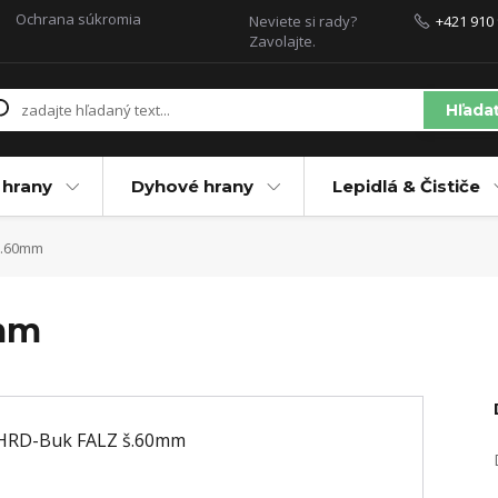
Ochrana súkromia
Neviete si rady?
+421 910 
Zavolajte.
Hľada
 hrany
Dyhové hrany
Lepidlá & Čističe
š.60mm
mm