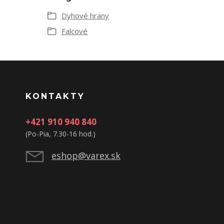
Dyhové hrany
Falcové
KONTAKTY
+421 910 940 840
(Po-Pia, 7.30-16 hod.)
eshop@varex.sk