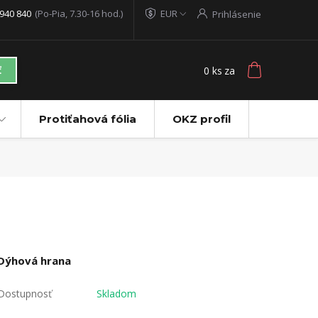
940 840
(Po-Pia, 7.30-16 hod.)
EUR
Prihlásenie
0
ks
za
ť
Protiťahová fólia
OKZ profil
Dýhová hrana
Dostupnosť
Skladom