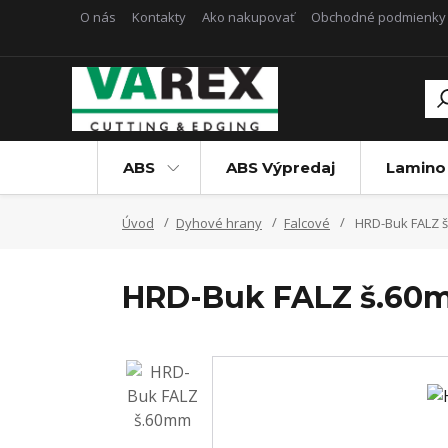
O nás
Kontakty
Ako nakupovať
Obchodné podmienky
ABS
ABS Výpredaj
Lamino
Úvod
Dyhové hrany
Falcové
HRD-Buk FALZ 
HRD-Buk FALZ š.60