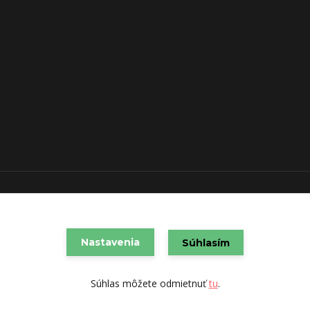
VAREX SLOVAKIA s.r.o. 2021
Vytvorené na
Eshop-rychlo.sk
Nastavenia
Súhlasím
Súhlas môžete odmietnuť
tu
.