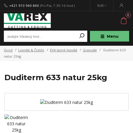
+421 910 940 840
(Po-Pia, 7.30-16 hod.)
EUR
0
Menu
Úvod
Lepidlá & Čističe
EVA tavné lepidlá
Granulát
Duditerm 633
natur 25kg
Duditerm 633 natur 25kg