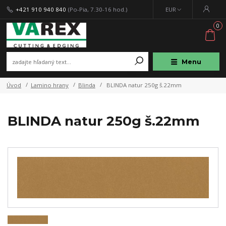
+421 910 940 840
(Po-Pia, 7.30-16 hod.)
EUR
0
Menu
Úvod
Lamino hrany
Blinda
BLINDA natur 250g š.22mm
BLINDA natur 250g š.22mm