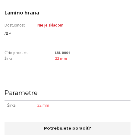
Lamino hrana
Dostupnosť
Nie je skladom
/
BM
Číslo produktu:
LBL 0001
Šírka:
22 mm
Parametre
Šírka
22 mm
Potrebujete poradiť?