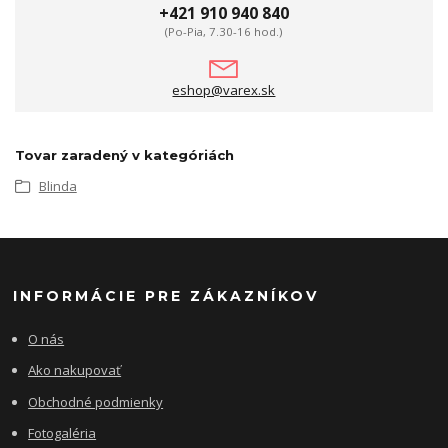
+421 910 940 840
(Po-Pia, 7.30-16 hod.)
eshop@varex.sk
Tovar zaradený v kategóriách
Blinda
INFORMÁCIE PRE ZÁKAZNÍKOV
O nás
Ako nakupovať
Obchodné podmienky
Fotogaléria