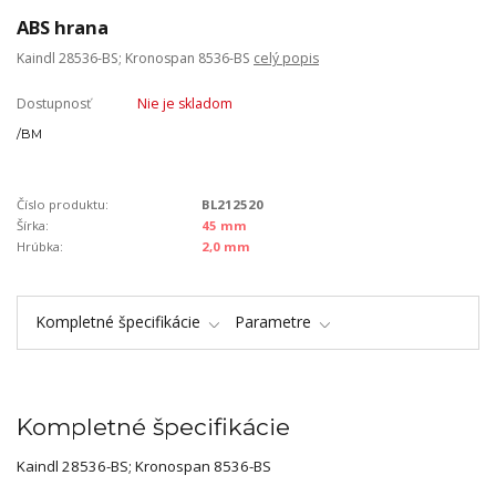
ABS hrana
Kaindl 28536-BS; Kronospan 8536-BS
celý popis
Dostupnosť
Nie je skladom
/
BM
Číslo produktu:
BL212520
Šírka:
45 mm
Hrúbka:
2,0 mm
Kompletné špecifikácie
Parametre
Kompletné špecifikácie
Kaindl 28536-BS; Kronospan 8536-BS