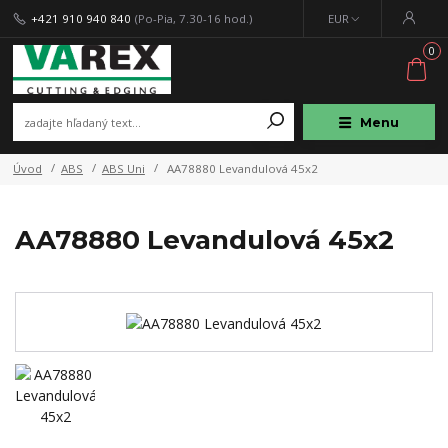
+421 910 940 840
(Po-Pia, 7.30-16 hod.)
EUR
0
Menu
Úvod
ABS
ABS Uni
AA78880 Levandulová 45x2
AA78880 Levandulová 45x2