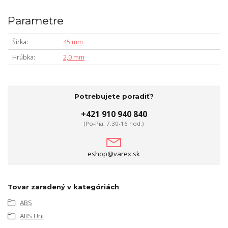
Parametre
Šírka
45 mm
Hrúbka
2,0 mm
Potrebujete poradiť?
+421 910 940 840
(Po-Pia, 7.30-16 hod.)
eshop@varex.sk
Tovar zaradený v kategóriách
ABS
ABS Uni