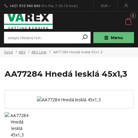
+421 910 940 840
(Po-Pia, 7.30-16 hod.)
EUR
0
Menu
Úvod
ABS
ABS Lesk
AA77284 Hnedá lesklá 45x1,3
AA77284 Hnedá lesklá 45x1,3