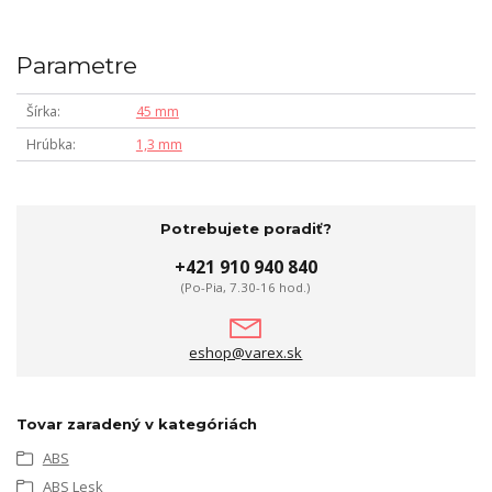
Parametre
Šírka
45 mm
Hrúbka
1,3 mm
Potrebujete poradiť?
+421 910 940 840
(Po-Pia, 7.30-16 hod.)
eshop@varex.sk
Tovar zaradený v kategóriách
ABS
ABS Lesk