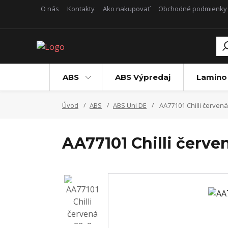
O nás
Kontakty
Ako nakupovať
Obchodné podmienky
ABS
ABS Výpredaj
Lamino
Úvod
ABS
ABS Uni DE
AA77101 Chilli červená
AA77101 Chilli červe