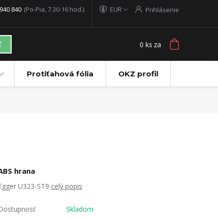
940 840
(Po-Pia, 7.30-16 hod.)
EUR
Prihlásenie
0
ks
za
ť
Protiťahová fólia
OKZ profil
ABS hrana
Egger U323-ST9
celý popis
Dostupnosť
Skladom