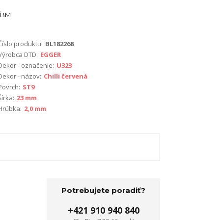
BM
Číslo produktu:
BL182268
Výrobca DTD:
EGGER
Dekor - označenie:
U323
Dekor - názov:
Chilli červená
Povrch:
ST9
Šírka:
23 mm
Hrúbka:
2,0 mm
Potrebujete poradiť?
+421 910 940 840