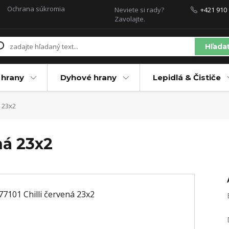
Ochrana súkromia
Neviete si rady?
+421 910 
Zavolajte.
Hľada
 hrany
Dyhové hrany
Lepidlá & Čističe
 23x2
ná 23x2