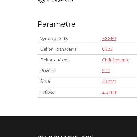
Egger U323-ST9
Parametre
Výrobca DTD
EGGER
Dekor - označenie
U323
Dekor - názov
Chilli červená
Povrch
ST9
Šírka
23 mm
Hrúbka
2,0 mm