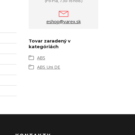
(Po-Pia, 7.30-16 hod.)
eshop@varex.sk
Tovar zaradený v
kategóriách
ABS
ABS Uni DE