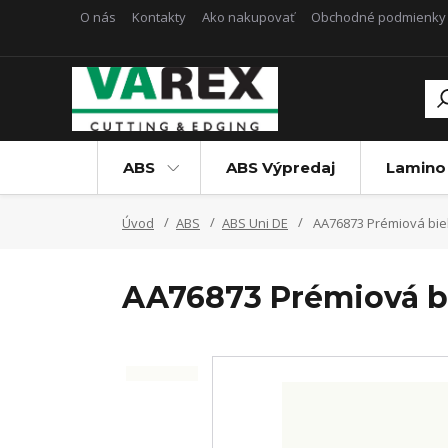
O nás
Kontakty
Ako nakupovať
Obchodné podmienky
ABS
ABS Výpredaj
Lamino
Úvod
ABS
ABS Uni DE
AA76873 Prémiová biela
AA76873 Prémiová bi