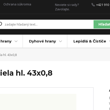
Ochrana súkromia
Neviete si rady?
+421 910 
Zavolajte.
Hľada
 hrany
Dyhové hrany
Lepidlá & Čističe
 hl. 43x0,8
ela hl. 43x0,8