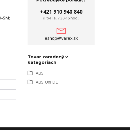
+421 910 940 840
0-SM;
(Po-Pia, 7.30-16 hod.)
eshop@varex.sk
Tovar zaradený v
kategóriách
ABS
ABS Uni DE