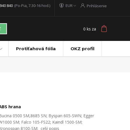
940 840
(Po-Pia, 7.30-16 hod.)
EUR
Prihlásenie
0
ks
za
ť
Protiťahová fólia
OKZ profil
ABS hrana
Bucina 0500 SM,8685 SN; Byspan 605-SWN; Egger
W1000 SM; Falco 105-FS22; Kaindl 1500-SM;
Kronospan 8100-SM;
celý popis