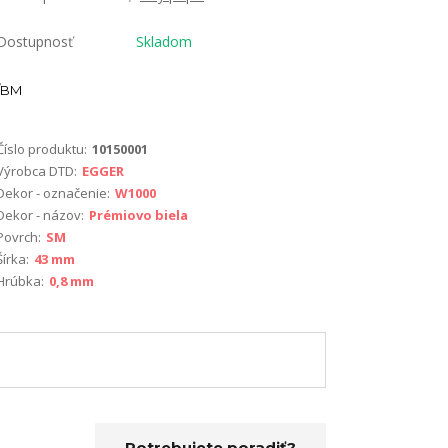
Dostupnosť
Skladom
BM
Číslo produktu:
10150001
Výrobca DTD:
EGGER
Dekor - označenie:
W1000
Dekor - názov:
Prémiovo biela
Povrch:
SM
Šírka:
43 mm
Hrúbka:
0,8 mm
Potrebujete poradiť?