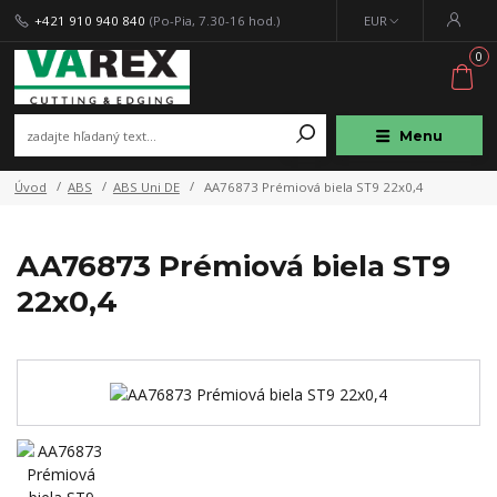
+421 910 940 840
(Po-Pia, 7.30-16 hod.)
EUR
0
Menu
Úvod
ABS
ABS Uni DE
AA76873 Prémiová biela ST9 22x0,4
AA76873 Prémiová biela ST9
22x0,4