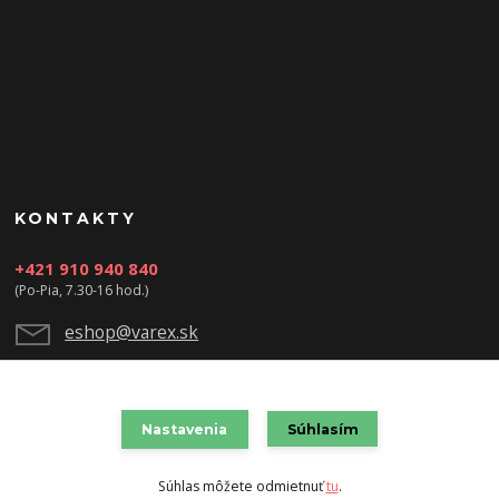
KONTAKTY
+421 910 940 840
(Po-Pia, 7.30-16 hod.)
eshop@varex.sk
Nastavenia
Súhlasím
VAREX SLOVAKIA s.r.o. 2021
Súhlas môžete odmietnuť
tu
.
Vytvorené na
Eshop-rychlo.sk