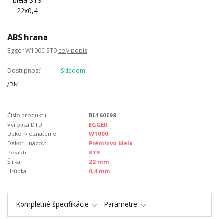
ABS hrana
Egger W1000-ST9
celý popis
Dostupnosť
Skladom
/
BM
Číslo produktu:
BL160098
Výrobca DTD:
EGGER
Dekor - označenie:
W1000
Dekor - názov:
Prémiovo biela
Povrch:
ST9
Šírka:
22 mm
Hrúbka:
0,4 mm
Kompletné špecifikácie
Parametre