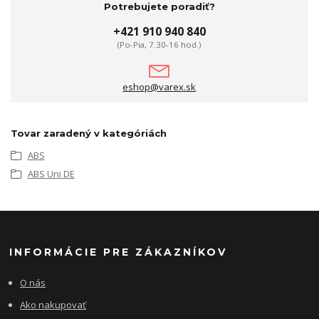
Potrebujete poradiť?
+421 910 940 840
(Po-Pia, 7.30-16 hod.)
eshop@varex.sk
Tovar zaradený v kategóriách
ABS
ABS Uni DE
INFORMÁCIE PRE ZÁKAZNÍKOV
O nás
Ako nakupovať