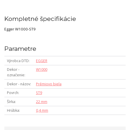
Kompletné špecifikácie
Egger W1000-ST9
Parametre
Výrobca DTD
EGGER
Dekor -
W1000
označenie
Dekor - názov
Prémiovo biela
Povrch
ST9
Šírka
22 mm
Hrúbka
0,4 mm