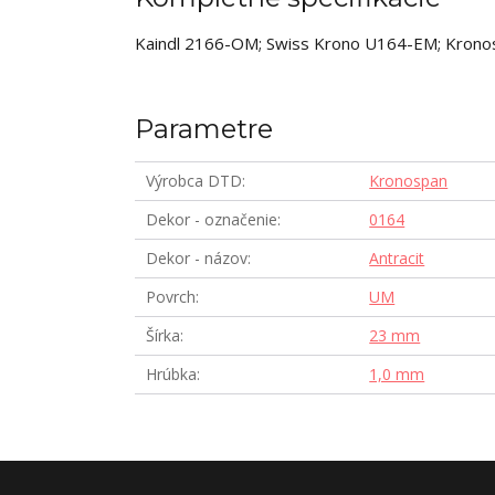
Kaindl 2166-OM; Swiss Krono U164-EM; Kron
Parametre
Výrobca DTD
Kronospan
Dekor - označenie
0164
Dekor - názov
Antracit
Povrch
UM
Šírka
23 mm
Hrúbka
1,0 mm