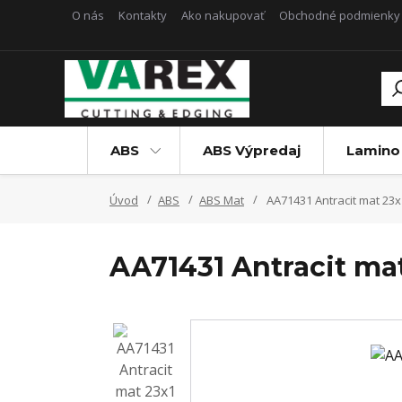
O nás
Kontakty
Ako nakupovať
Obchodné podmienky
ABS
ABS Výpredaj
Lamino
Úvod
ABS
ABS Mat
AA71431 Antracit mat 23x
AA71431 Antracit mat