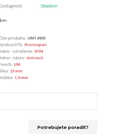
Dostupnosť
Skladom
bm
Číslo produktu:
UM1 0005
Výrobca DTD:
Kronospan
Dekor - označenie:
0164
Dekor - názov:
Antracit
Povrch:
UM
Šírka:
23 mm
Hrúbka:
1,0 mm
Potrebujete poradiť?