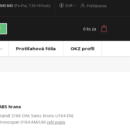
940 840
(Po-Pia, 7.30-16 hod.)
EUR
Prihlásenie
0
ks
za
ť
Protiťahová fólia
OKZ profil
ABS hrana
Kaindl 2166-OM; Swiss Krono U164-EM;
Kronospan 0164 AM/UM
celý popis