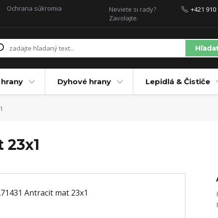
Ochrana súkromia
Neviete si rady?
+421 910 
Zavolajte.
Hľada
 hrany
Dyhové hrany
Lepidlá & Čističe
1
 23x1