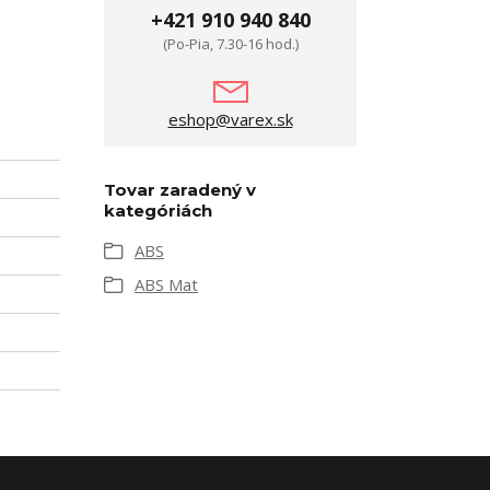
+421 910 940 840
(Po-Pia, 7.30-16 hod.)
eshop@varex.sk
Tovar zaradený v
kategóriách
ABS
ABS Mat