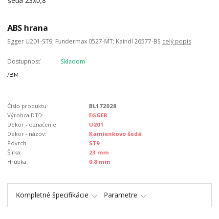
ABS hrana
Egger U201-ST9; Fundermax 0527-MT; Kaindl 26577-BS
celý popis
Dostupnosť
Skladom
/
BM
Číslo produktu:
BL172028
Výrobca DTD:
EGGER
Dekor - označenie:
U201
Dekor - názov:
Kamienkovo šedá
Povrch:
ST9
Šírka:
23 mm
Hrúbka:
0,8 mm
Kompletné špecifikácie
Parametre