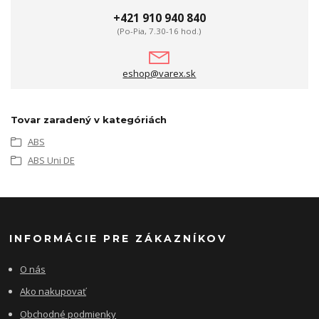
+421 910 940 840
(Po-Pia, 7.30-16 hod.)
eshop@varex.sk
Tovar zaradený v kategóriách
ABS
ABS Uni DE
INFORMÁCIE PRE ZÁKAZNÍKOV
O nás
Ako nakupovať
Obchodné podmienky