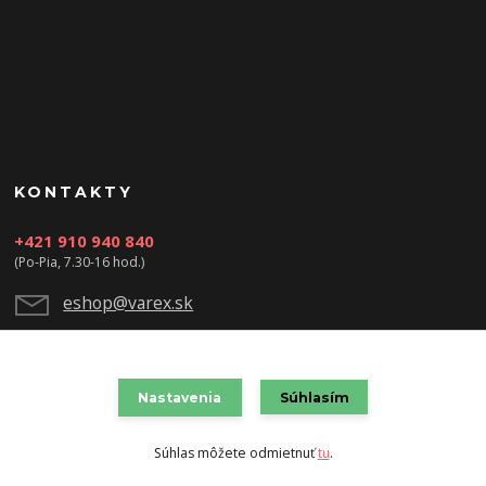
KONTAKTY
+421 910 940 840
(Po-Pia, 7.30-16 hod.)
eshop@varex.sk
Nastavenia
Súhlasím
VAREX SLOVAKIA s.r.o. 2021
Súhlas môžete odmietnuť
tu
.
Vytvorené na
Eshop-rychlo.sk