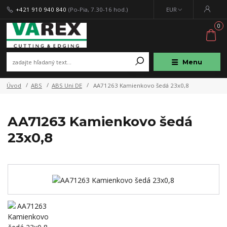
+421 910 940 840
(Po-Pia, 7.30-16 hod.)
EUR
0
Menu
Úvod
ABS
ABS Uni DE
AA71263 Kamienkovo šedá 23x0,8
AA71263 Kamienkovo šedá
23x0,8