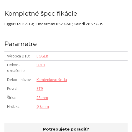
Kompletné špecifikácie
Egger U201-ST9; Fundermax 0527-MT; Kaindl 26577-BS
Parametre
Výrobca DTD
EGGER
Dekor -
U201
označenie
Dekor - názov
Kamienkovo šedá
Povrch
ST9
Šírka
23 mm
Hrúbka
0,8 mm
Potrebujete poradiť?