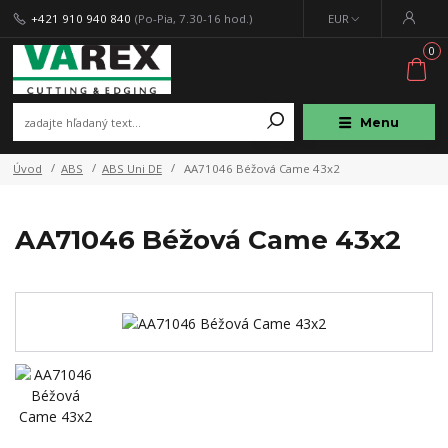
+421 910 940 840
(Po-Pia, 7.30-16 hod.)
EUR
0
Menu
Úvod
ABS
ABS Uni DE
AA71046 Béžová Came 43x2
AA71046 Béžová Came 43x2