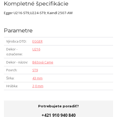
Kompletné špecifikácie
Egger U216-ST9,U224-ST9; Kaindl 2507-AW
Parametre
Výrobca DTD
EGGER
Dekor -
U216
označenie
Dekor - názov
Béžová Came
Povrch
ST9
Šírka
43 mm
Hrúbka
2,0 mm
Potrebujete poradiť?
+421 910 940 840