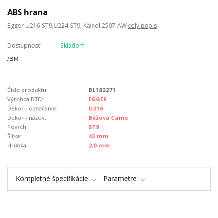
ABS hrana
Egger U216-ST9,U224-ST9; Kaindl 2507-AW
celý popis
Dostupnosť
Skladom
/
BM
Číslo produktu:
BL182271
Výrobca DTD:
EGGER
Dekor - označenie:
U216
Dekor - názov:
Béžová Came
Povrch:
ST9
Šírka:
43 mm
Hrúbka:
2,0 mm
Kompletné špecifikácie
Parametre