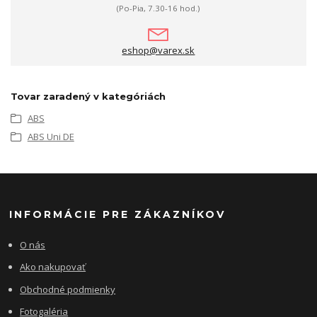
(Po-Pia, 7.30-16 hod.)
eshop@varex.sk
Tovar zaradený v kategóriách
ABS
ABS Uni DE
INFORMÁCIE PRE ZÁKAZNÍKOV
O nás
Ako nakupovať
Obchodné podmienky
Fotogaléria