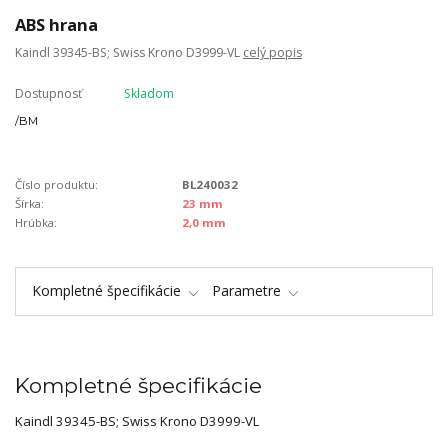
ABS hrana
Kaindl 39345-BS; Swiss Krono D3999-VL
celý popis
Dostupnosť
Skladom
/
BM
Číslo produktu:
BL240032
Šírka:
23 mm
Hrúbka:
2,0 mm
Kompletné špecifikácie
Parametre
Kompletné špecifikácie
Kaindl 39345-BS; Swiss Krono D3999-VL