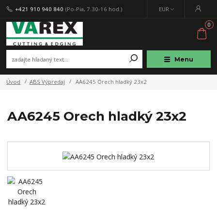
+421 910 940 840
(Po-Pia, 7.30-16 hod.)
EUR
0
Menu
Úvod
ABS Výpredaj
AA6245 Orech hladký 23x2
AA6245 Orech hladký 23x2