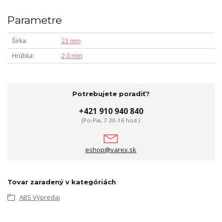
Parametre
Šírka
23 mm
Hrúbka
2,0 mm
Potrebujete poradiť?
+421 910 940 840
(Po-Pia, 7.30-16 hod.)
eshop@varex.sk
Tovar zaradený v kategóriách
ABS Výpredaj