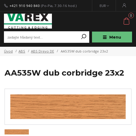
+421 910 940 840
(Po-Pia, 7.30-16 hod.)
EUR
0
Menu
Úvod
ABS
ABS Drevo DE
AA535W dub corbridge 23x2
AA535W dub corbridge 23x2