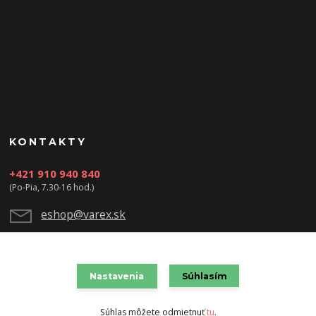
KONTAKTY
+421 910 940 840
(Po-Pia, 7.30-16 hod.)
eshop@varex.sk
Nastavenia
Súhlasím
VAREX SLOVAKIA s.r.o. 2021
Súhlas môžete odmietnuť
tu
.