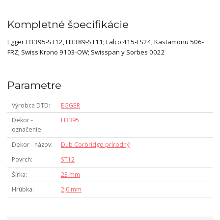
Kompletné špecifikácie
Egger H3395-ST12, H3389-ST11; Falco 415-FS24; Kastamonu 506-
FRZ; Swiss Krono 9103-OW; Swisspan y Sorbes 0022
Parametre
Výrobca DTD
EGGER
Dekor -
H3395
označenie
Dekor - názov
Dub Corbridge prírodný
Povrch
ST12
Šírka
23 mm
Hrúbka
2,0 mm