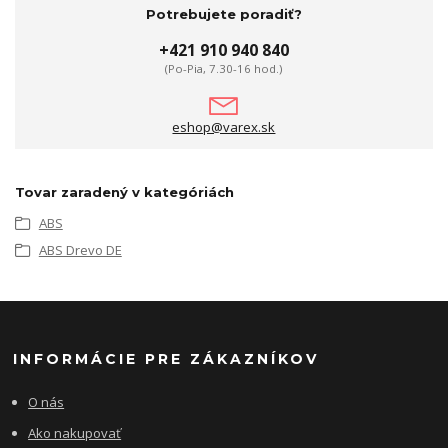
Potrebujete poradiť?
+421 910 940 840
(Po-Pia, 7.30-16 hod.)
eshop@varex.sk
Tovar zaradený v kategóriách
ABS
ABS Drevo DE
INFORMÁCIE PRE ZÁKAZNÍKOV
O nás
Ako nakupovať