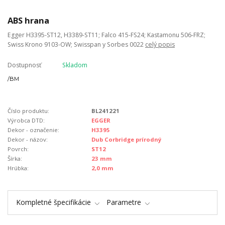
ABS hrana
Egger H3395-ST12, H3389-ST11; Falco 415-FS24; Kastamonu 506-FRZ;
Swiss Krono 9103-OW; Swisspan y Sorbes 0022
celý popis
Dostupnosť
Skladom
/
BM
Číslo produktu:
BL241221
Výrobca DTD:
EGGER
Dekor - označenie:
H3395
Dekor - názov:
Dub Corbridge prírodný
Povrch:
ST12
Šírka:
23 mm
Hrúbka:
2,0 mm
Kompletné špecifikácie
Parametre